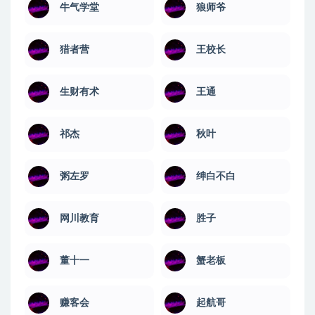
牛气学堂
狼师爷
猎者营
王校长
生财有术
王通
祁杰
秋叶
粥左罗
绅白不白
网川教育
​胜子
董十一
蟹老板
赚客会
起航哥