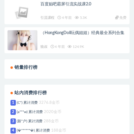
百度贴吧霸屏引流实战课2.0
引流课程
4 年前
5.3K
免费
（HongKongDoll玩偶姐姐）经典最全系列合集
狼叔
4 年前
124.9K
销量排行榜
站内消费排行榜
1
(C*) 累计消费
3276.8金币
2
(a***w) 累计消费
2020金币
3
(新*户) 累计消费
288金币
4
(💎******💎) 累计消费
188金币