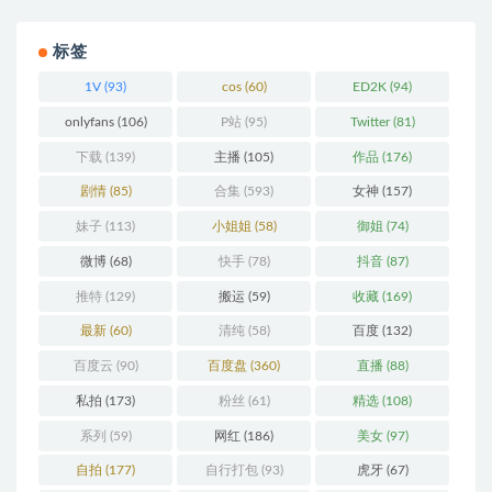
标签
1V
(93)
cos
(60)
ED2K
(94)
onlyfans
(106)
P站
(95)
Twitter
(81)
下载
(139)
主播
(105)
作品
(176)
剧情
(85)
合集
(593)
女神
(157)
妹子
(113)
小姐姐
(58)
御姐
(74)
微博
(68)
快手
(78)
抖音
(87)
推特
(129)
搬运
(59)
收藏
(169)
最新
(60)
清纯
(58)
百度
(132)
百度云
(90)
百度盘
(360)
直播
(88)
私拍
(173)
粉丝
(61)
精选
(108)
系列
(59)
网红
(186)
美女
(97)
自拍
(177)
自行打包
(93)
虎牙
(67)