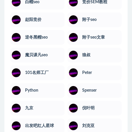
白帽seo
竞价SEM教程
赵阳竞价
附子seo
逆冬黑帽seo
附子seo文章
魔贝课凡seo
狼叔
101名师工厂
Peter
Python
Spenser
九京
倪叶明
出发吧红人星球
刘克亚