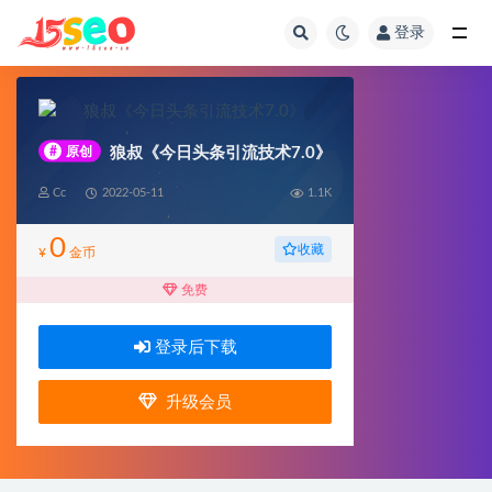
登录
全部
#
原创
狼叔《今日头条引流技术7.0》
Cc
2022-05-11
1.1K
0
收藏
¥
金币
免费
登录后下载
升级会员