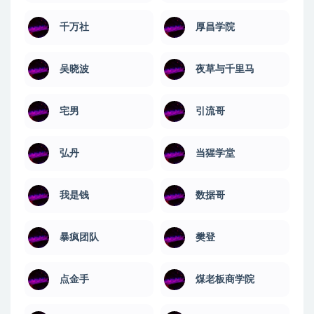
千万社
厚昌学院
吴晓波
夜草与千里马
宅男
引流哥
弘丹
当猩学堂
我是钱
数据哥
暴疯团队
樊登
点金手
煤老板商学院