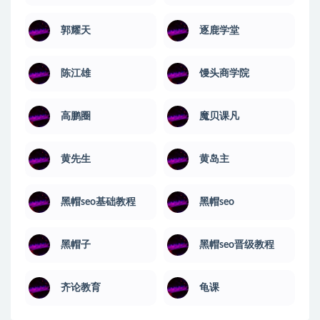
郭耀天
逐鹿学堂
陈江雄
馒头商学院
高鹏圈
魔贝课凡
黄先生
黄岛主
黑帽seo基础教程
黑帽seo
黑帽子
黑帽seo晋级教程
齐论教育
龟课