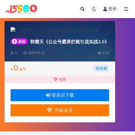
登录
全部
#
原创
郭耀天《公众号霸屏拦截引流实战3.0》
Cc
2022-05-11
2.1K
0
收藏
¥
金币
免费
登录后下载
升级会员