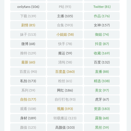
onlyfans
(106)
P站
(95)
Twitter
(81)
下载
(139)
主播
(105)
作品
(176)
剧情
(85)
合集
(593)
女神
(157)
妹子
(113)
小姐姐
(58)
御姐
(74)
微博
(68)
快手
(78)
抖音
(87)
推特
(129)
搬运
(59)
收藏
(169)
最新
(60)
清纯
(58)
百度
(132)
百度云
(90)
百度盘
(360)
直播
(88)
私拍
(173)
粉丝
(61)
精选
(108)
系列
(59)
网红
(186)
美女
(97)
自拍
(177)
自行打包
(93)
虎牙
(67)
观看
(108)
视频
(193)
资源
(183)
身材
(189)
转载搬运
(123)
露脸
(68)
颜值
(125)
高颜值
(103)
黑丝
(59)