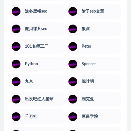
逆冬黑帽seo
附子seo文章
魔贝课凡seo
狼叔
101名师工厂
Peter
Python
Spenser
九京
倪叶明
出发吧红人星球
刘克亚
千万社
厚昌学院