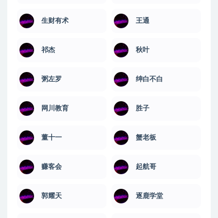
生财有术
王通
祁杰
秋叶
粥左罗
绅白不白
网川教育
​胜子
董十一
蟹老板
赚客会
起航哥
郭耀天
逐鹿学堂