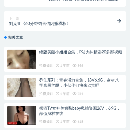
下一篇
刘克亚《60分钟销售信闪赚模板》
相关文章
绝版美颜小姐姐合集，P站大神精选20多部视频
拍摄摄影
1 年前
346
乔佳系列：青春活力合集，18V6.6G，身材八
字柰黑丝腿，小伙伴们快来欣赏吧
拍摄摄影
1 年前
754
熊猫TV女神美娜酱baby私拍资源26V，6.9G，
颜值身材在线
拍摄摄影
1 年前
618