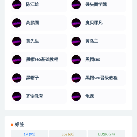
陈江雄
馒头商学院
高鹏圈
魔贝课凡
黄先生
黄岛主
黑帽seo基础教程
黑帽seo
黑帽子
黑帽seo晋级教程
齐论教育
龟课
标签
1V
(93)
cos
(60)
ED2K
(94)