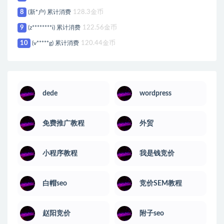
8
(新*户) 累计消费
128.3金币
9
(z********i) 累计消费
122.56金币
10
(v*****g) 累计消费
120.44金币
dede
wordpress
免费推广教程
外贸
小程序教程
我是钱竞价
白帽seo
竞价SEM教程
赵阳竞价
附子seo