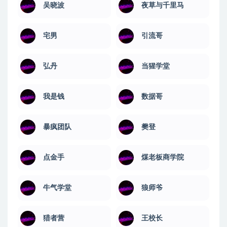
吴晓波
夜草与千里马
宅男
引流哥
弘丹
当猩学堂
我是钱
数据哥
暴疯团队
樊登
点金手
煤老板商学院
牛气学堂
狼师爷
猎者营
王校长