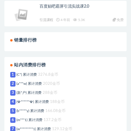
百度贴吧霸屏引流实战课2.0
引流课程
4 年前
5.3K
免费
销量排行榜
站内消费排行榜
1
(C*) 累计消费
3276.8金币
2
(a***w) 累计消费
2020金币
3
(新*户) 累计消费
288金币
4
(💎******💎) 累计消费
188金币
5
(b*****y) 累计消费
166.08金币
6
(m***1) 累计消费
137.2金币
7
(w*********1) 累计消费
129.12金币