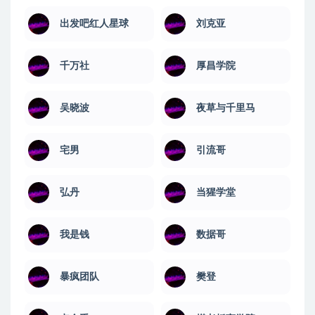
出发吧红人星球
刘克亚
千万社
厚昌学院
吴晓波
夜草与千里马
宅男
引流哥
弘丹
当猩学堂
我是钱
数据哥
暴疯团队
樊登