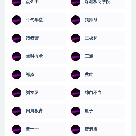
点金手
煤老板商学院
牛气学堂
狼师爷
猎者营
王校长
生财有术
王通
祁杰
秋叶
粥左罗
绅白不白
网川教育
​胜子
董十一
蟹老板