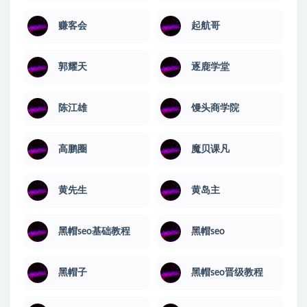
赚客会
起航哥
郭耀天
逐鹿学堂
陈江雄
馒头商学院
高鹏圈
魔贝课凡
黄先生
黄岛主
黑帽seo基础教程
黑帽seo
黑帽子
黑帽seo晋级教程