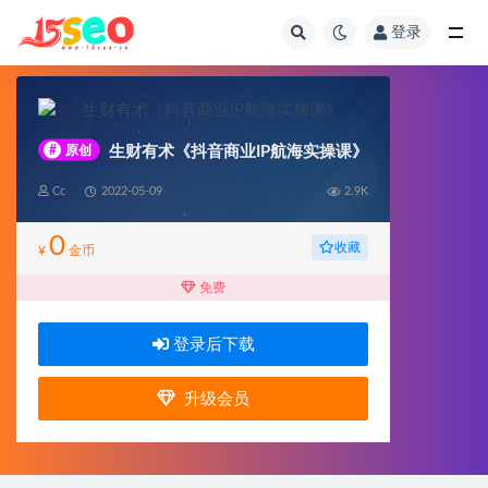
登录
全部
#
原创
生财有术《抖音商业IP航海实操课》
Cc
2022-05-09
2.9K
0
收藏
¥
金币
免费
登录后下载
升级会员