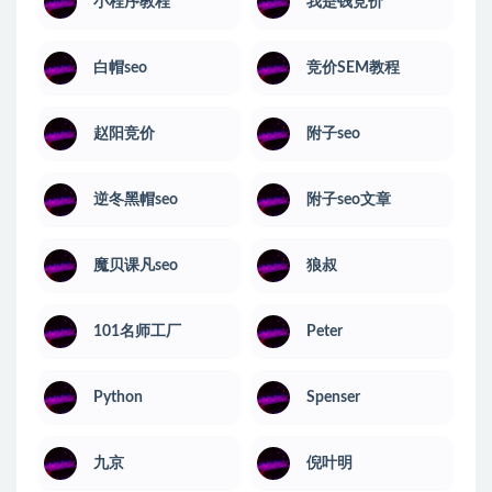
小程序教程
我是钱竞价
白帽seo
竞价SEM教程
赵阳竞价
附子seo
逆冬黑帽seo
附子seo文章
魔贝课凡seo
狼叔
101名师工厂
Peter
Python
Spenser
九京
倪叶明