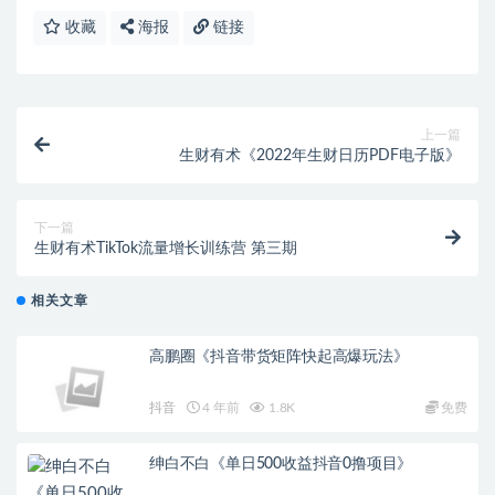
收藏
海报
链接
上一篇
生财有术《2022年生财日历PDF电子版》
下一篇
生财有术TikTok流量增长训练营 第三期
相关文章
高鹏圈《抖音带货矩阵快起高爆玩法》
抖音
4 年前
1.8K
免费
绅白不白《单日500收益抖音0撸项目》