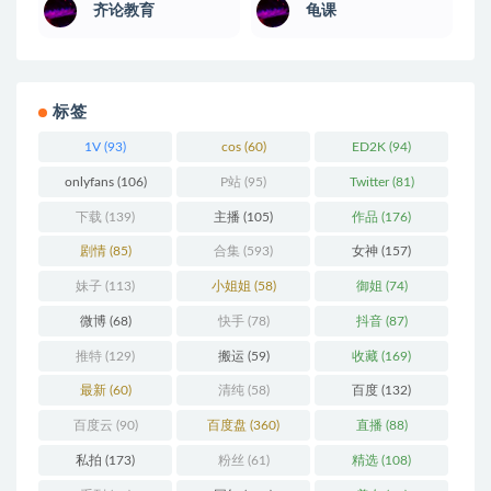
齐论教育
龟课
标签
1V
(93)
cos
(60)
ED2K
(94)
onlyfans
(106)
P站
(95)
Twitter
(81)
下载
(139)
主播
(105)
作品
(176)
剧情
(85)
合集
(593)
女神
(157)
妹子
(113)
小姐姐
(58)
御姐
(74)
微博
(68)
快手
(78)
抖音
(87)
推特
(129)
搬运
(59)
收藏
(169)
最新
(60)
清纯
(58)
百度
(132)
百度云
(90)
百度盘
(360)
直播
(88)
私拍
(173)
粉丝
(61)
精选
(108)