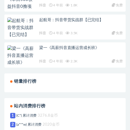
抖音
4 年前
1.8K
免费
起航哥：抖音带货实战群【已完结】
抖音
4 年前
3.5K
免费
梁一《高薪抖音直播运营成长班》
抖音
4 年前
2.3K
免费
销量排行榜
站内消费排行榜
1
(C*) 累计消费
3276.8金币
2
(a***w) 累计消费
2020金币