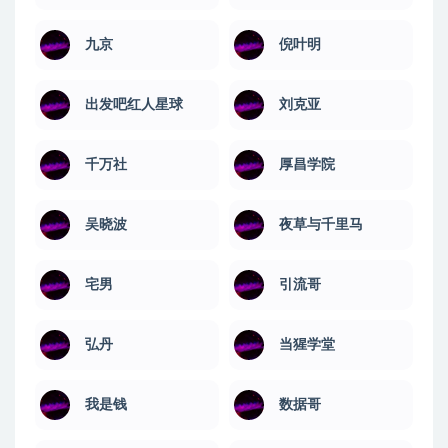
九京
倪叶明
出发吧红人星球
刘克亚
千万社
厚昌学院
吴晓波
夜草与千里马
宅男
引流哥
弘丹
当猩学堂
我是钱
数据哥