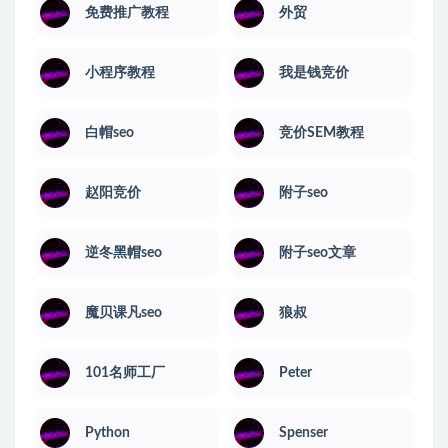
免费推广教程
外贸
小程序教程
我是钱竞价
白帽seo
竞价SEM教程
赵阳竞价
附子seo
逆冬黑帽seo
附子seo文章
魔贝课凡seo
狼叔
101名师工厂
Peter
Python
Spenser