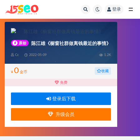
登录
全部
#
原创
陈江雄《橱窗社群做离钱最近的事情》
Cc
2022-05-09
1.2K
0
收藏
¥
金币
免费
登录后下载
升级会员