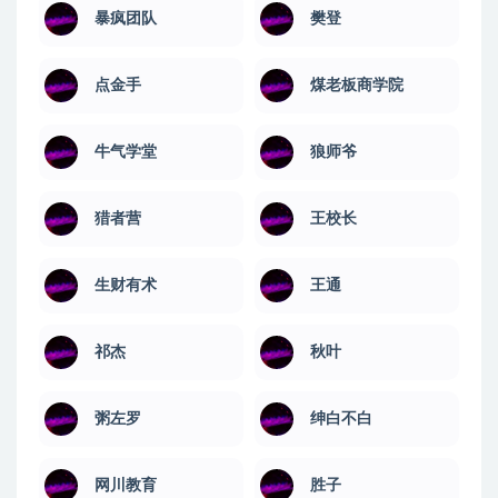
暴疯团队
樊登
点金手
煤老板商学院
牛气学堂
狼师爷
猎者营
王校长
生财有术
王通
祁杰
秋叶
粥左罗
绅白不白
网川教育
​胜子