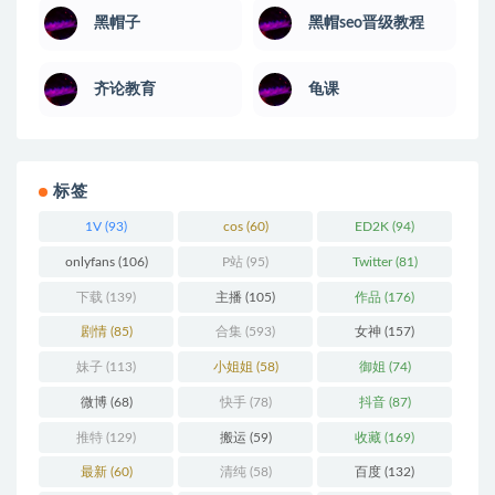
黑帽子
黑帽seo晋级教程
齐论教育
龟课
标签
1V
(93)
cos
(60)
ED2K
(94)
onlyfans
(106)
P站
(95)
Twitter
(81)
下载
(139)
主播
(105)
作品
(176)
剧情
(85)
合集
(593)
女神
(157)
妹子
(113)
小姐姐
(58)
御姐
(74)
微博
(68)
快手
(78)
抖音
(87)
推特
(129)
搬运
(59)
收藏
(169)
最新
(60)
清纯
(58)
百度
(132)