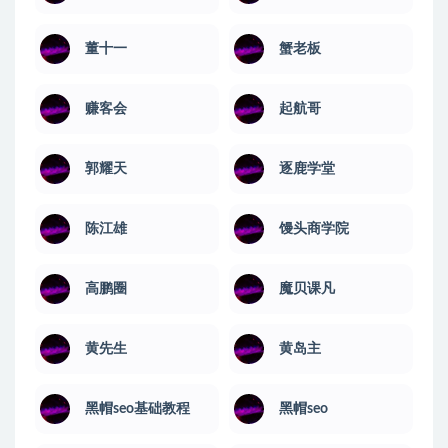
董十一
蟹老板
赚客会
起航哥
郭耀天
逐鹿学堂
陈江雄
馒头商学院
高鹏圈
魔贝课凡
黄先生
黄岛主
黑帽seo基础教程
黑帽seo