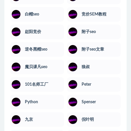
白帽seo
竞价SEM教程
赵阳竞价
附子seo
逆冬黑帽seo
附子seo文章
魔贝课凡seo
狼叔
101名师工厂
Peter
Python
Spenser
九京
倪叶明