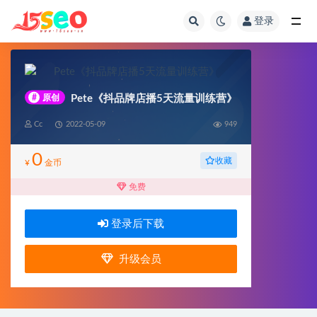
登录
全部
#
原创
Pete《抖品牌店播5天流量训练营》
Cc
2022-05-09
949
0
收藏
¥
金币
免费
登录后下载
升级会员