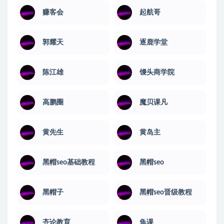
赚客会
起航哥
郭耀天
逐鹿学堂
陈江雄
馒头商学院
高鹏圈
魔贝课凡
黄先生
黄岛主
黑帽seo基础教程
黑帽seo
黑帽子
黑帽seo晋级教程
齐论教育
龟课