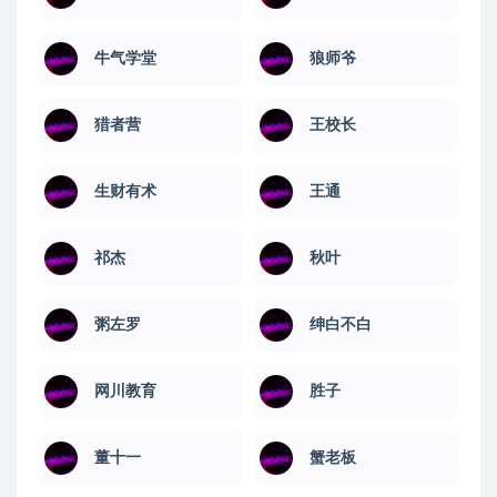
牛气学堂
狼师爷
猎者营
王校长
生财有术
王通
祁杰
秋叶
粥左罗
绅白不白
网川教育
​胜子
董十一
蟹老板