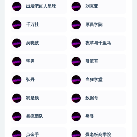
出发吧红人星球
刘克亚
千万社
厚昌学院
吴晓波
夜草与千里马
宅男
引流哥
弘丹
当猩学堂
我是钱
数据哥
暴疯团队
樊登
点金手
煤老板商学院