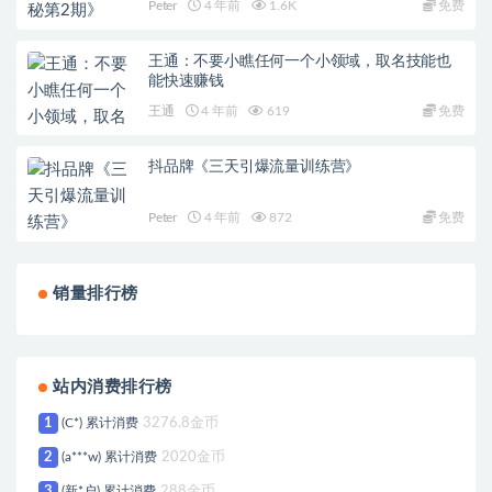
Peter
4 年前
1.6K
免费
王通：不要小瞧任何一个小领域，取名技能也
能快速赚钱
王通
4 年前
619
免费
抖品牌《三天引爆流量训练营》
Peter
4 年前
872
免费
销量排行榜
站内消费排行榜
1
(C*) 累计消费
3276.8金币
2
(a***w) 累计消费
2020金币
3
(新*户) 累计消费
288金币