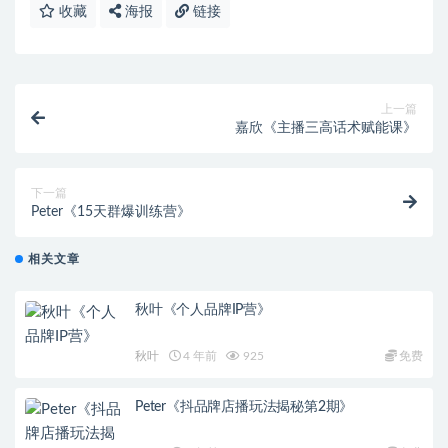
收藏
海报
链接
上一篇
嘉欣《主播三高话术赋能课》
下一篇
Peter《15天群爆训练营》
相关文章
秋叶《个人品牌IP营》
秋叶
4 年前
925
免费
Peter《抖品牌店播玩法揭秘第2期》