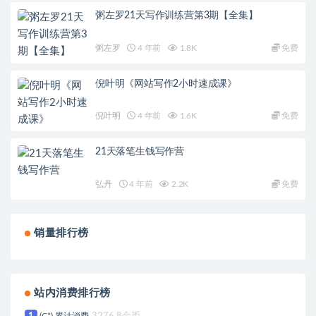
粥左罗21天写作训练营第3期【全集】
粥左罗
4 年前
1.8K
免费
倪叶明《网站写作2小时速成课》
倪叶明
4 年前
1.6K
免费
21天落笔生钱写作营
弘丹
4 年前
2.2K
免费
销量排行榜
站内消费排行榜