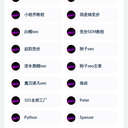
小程序教程
我是钱竞价
白帽seo
竞价SEM教程
赵阳竞价
附子seo
逆冬黑帽seo
附子seo文章
魔贝课凡seo
狼叔
101名师工厂
Peter
Python
Spenser