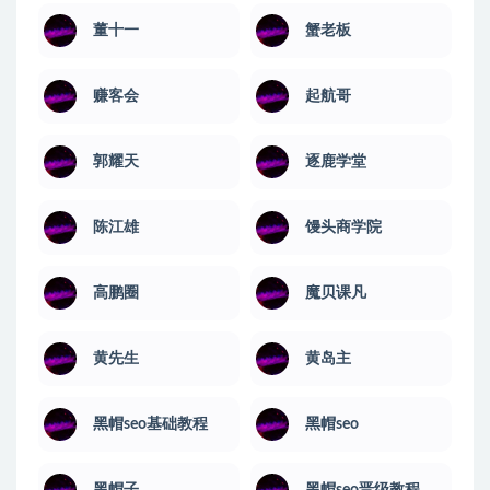
董十一
蟹老板
赚客会
起航哥
郭耀天
逐鹿学堂
陈江雄
馒头商学院
高鹏圈
魔贝课凡
黄先生
黄岛主
黑帽seo基础教程
黑帽seo