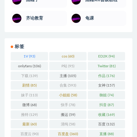
黑帽子
黑帽seo晋级教程
齐论教育
龟课
标签
1V
(93)
cos
(60)
ED2K
(94)
onlyfans
(106)
P站
(95)
Twitter
(81)
下载
(139)
主播
(105)
作品
(176)
剧情
(85)
合集
(593)
女神
(157)
妹子
(113)
小姐姐
(58)
御姐
(74)
微博
(68)
快手
(78)
抖音
(87)
推特
(129)
搬运
(59)
收藏
(169)
最新
(60)
清纯
(58)
百度
(132)
百度云
(90)
百度盘
(360)
直播
(88)