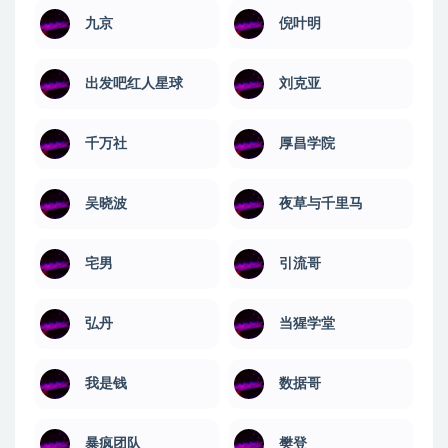
九京
倪叶明
出发吧红人星球
刘克亚
千万社
厚昌学院
吴晓波
夜草与千里马
宅男
引流哥
弘丹
当猩学堂
我是钱
数据哥
暴疯团队
樊登