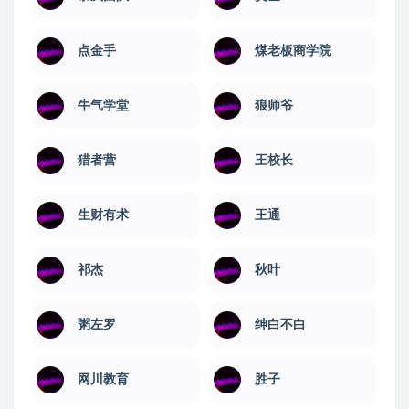
点金手
煤老板商学院
牛气学堂
狼师爷
猎者营
王校长
生财有术
王通
祁杰
秋叶
粥左罗
绅白不白
网川教育
​胜子