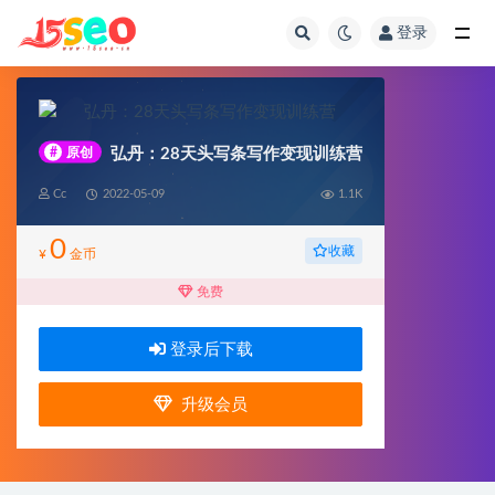
登录
全部
#
原创
弘丹：28天头写条‬写作变现训练营
Cc
2022-05-09
1.1K
0
收藏
¥
金币
免费
登录后下载
升级会员