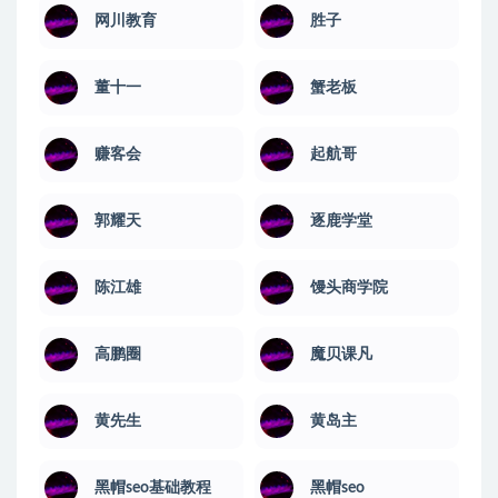
网川教育
​胜子
董十一
蟹老板
赚客会
起航哥
郭耀天
逐鹿学堂
陈江雄
馒头商学院
高鹏圈
魔贝课凡
黄先生
黄岛主
黑帽seo基础教程
黑帽seo