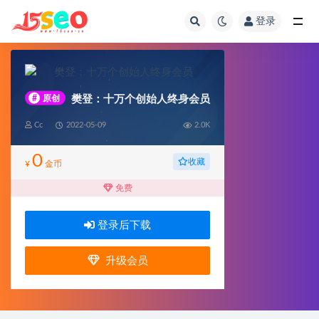
登录
全部
#
原创
樊登：十万个创始人终身会员
Cc
2022-05-09
2.0K
0
收藏
¥
金币
免费
登录后下载
升级会员