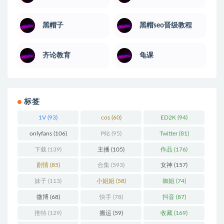
黑帽子
黑帽seo晋级教程
齐论教育
龟课
标签
1V
(93)
cos
(60)
ED2K
(94)
onlyfans
(106)
P站
(95)
Twitter
(81)
下载
(139)
主播
(105)
作品
(176)
剧情
(85)
合集
(593)
女神
(157)
妹子
(113)
小姐姐
(58)
御姐
(74)
微博
(68)
快手
(78)
抖音
(87)
推特
(129)
搬运
(59)
收藏
(169)