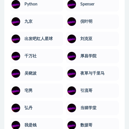
Python
Spenser
九京
倪叶明
出发吧红人星球
刘克亚
千万社
厚昌学院
吴晓波
夜草与千里马
宅男
引流哥
弘丹
当猩学堂
我是钱
数据哥