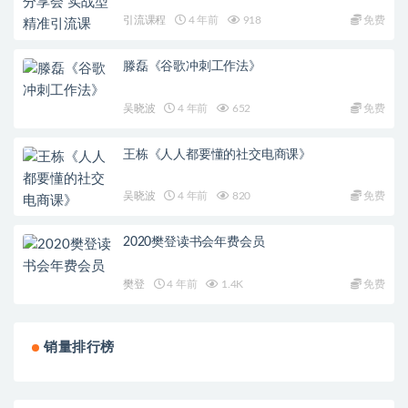
引流课程
4 年前
918
免费
滕磊《谷歌冲刺工作法》
吴晓波
4 年前
652
免费
王栋《人人都要懂的社交电商课》
吴晓波
4 年前
820
免费
2020樊登读书会年费会员
樊登
4 年前
1.4K
免费
销量排行榜