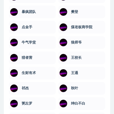
暴疯团队
樊登
点金手
煤老板商学院
牛气学堂
狼师爷
猎者营
王校长
生财有术
王通
祁杰
秋叶
粥左罗
绅白不白