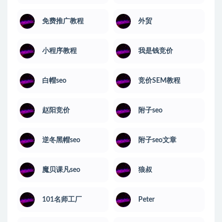
免费推广教程
外贸
小程序教程
我是钱竞价
白帽seo
竞价SEM教程
赵阳竞价
附子seo
逆冬黑帽seo
附子seo文章
魔贝课凡seo
狼叔
101名师工厂
Peter