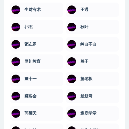
生财有术
王通
祁杰
秋叶
粥左罗
绅白不白
网川教育
​胜子
董十一
蟹老板
赚客会
起航哥
郭耀天
逐鹿学堂