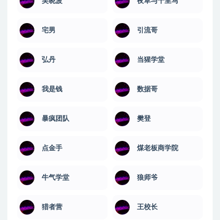
吴晓波
夜草与千里马
宅男
引流哥
弘丹
当猩学堂
我是钱
数据哥
暴疯团队
樊登
点金手
煤老板商学院
牛气学堂
狼师爷
猎者营
王校长