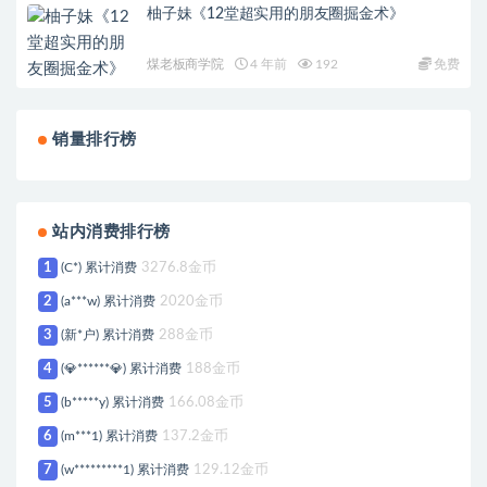
柚子妹《12堂超实用的朋友圈掘金术》
煤老板商学院
4 年前
192
免费
销量排行榜
站内消费排行榜
1
(C*) 累计消费
3276.8金币
2
(a***w) 累计消费
2020金币
3
(新*户) 累计消费
288金币
4
(💎******💎) 累计消费
188金币
5
(b*****y) 累计消费
166.08金币
6
(m***1) 累计消费
137.2金币
7
(w*********1) 累计消费
129.12金币