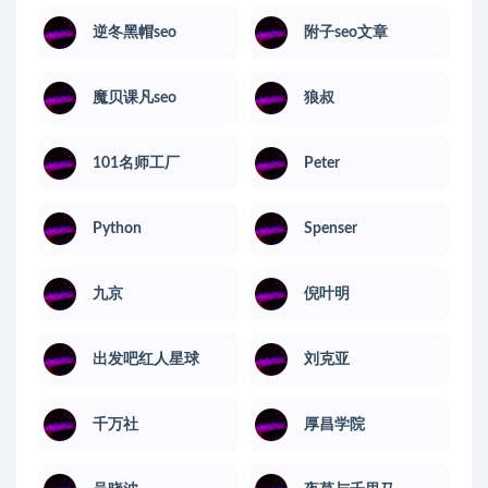
逆冬黑帽seo
附子seo文章
魔贝课凡seo
狼叔
101名师工厂
Peter
Python
Spenser
九京
倪叶明
出发吧红人星球
刘克亚
千万社
厚昌学院