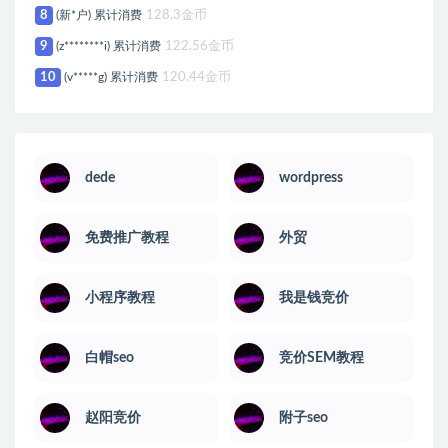
8
(新*户) 累计消费
128.3金币
9
(z********i) 累计消费
122.56金币
10
(v*****g) 累计消费
120.44金币
dede
wordpress
免费推广教程
外贸
小程序教程
我是钱竞价
白帽seo
竞价SEM教程
赵阳竞价
附子seo