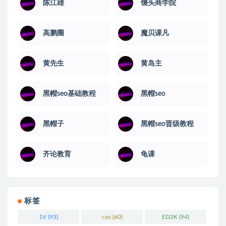
陈江雄
馒头商学院
高鹏圈
魔贝课凡
黄先生
黄岛主
黑帽seo基础教程
黑帽seo
黑帽子
黑帽seo晋级教程
齐论教育
龟课
标签
1V
(93)
cos
(60)
ED2K
(94)