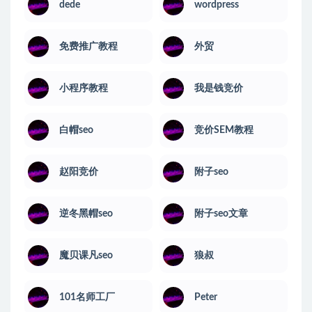
dede
wordpress
免费推广教程
外贸
小程序教程
我是钱竞价
白帽seo
竞价SEM教程
赵阳竞价
附子seo
逆冬黑帽seo
附子seo文章
魔贝课凡seo
狼叔
101名师工厂
Peter