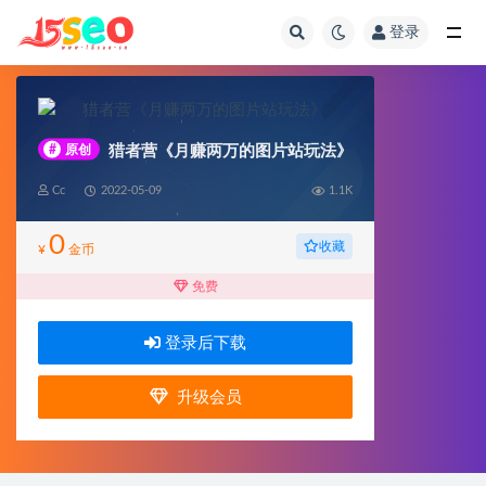
登录
全部
#
原创
猎者营《月赚两万的图片站玩法》
Cc
2022-05-09
1.1K
0
收藏
¥
金币
免费
登录后下载
升级会员