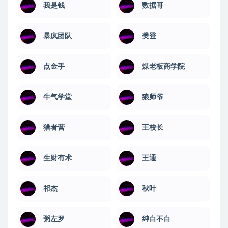
我是钱
数据哥
暴疯团队
樊登
点金手
煤老板商学院
牛气学堂
狼师爷
猎者营
王校长
生财有术
王通
祁杰
秋叶
粥左罗
绅白不白