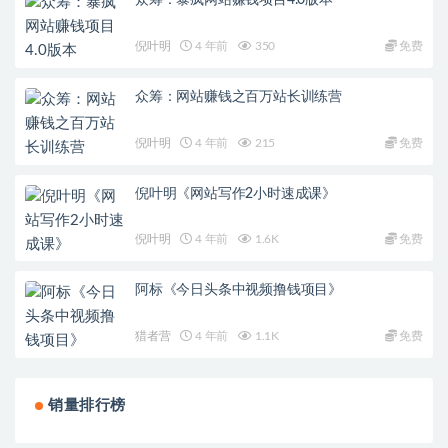
众筹：暴疯网站赚钱项目4.0版本
倪叶明
4 年前
350
免费
众筹：网站赚钱之百万站长训练营
倪叶明
4 年前
215
免费
倪叶明《网站写作2小时速成课》
倪叶明
4 年前
1.6K
免费
阿标《今日头条中视频撸钱项目》
猎者营
4 年前
1.1K
免费
销量排行榜