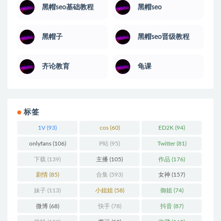
黑帽seo基础教程
黑帽seo
黑帽子
黑帽seo晋级教程
齐论教育
龟课
标签
1V
(93)
cos
(60)
ED2K
(94)
onlyfans
(106)
P站
(95)
Twitter
(81)
下载
(139)
主播
(105)
作品
(176)
剧情
(85)
合集
(593)
女神
(157)
妹子
(113)
小姐姐
(58)
御姐
(74)
微博
(68)
快手
(78)
抖音
(87)