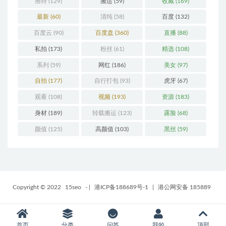
推特
(129)
搬运
(59)
收藏
(169)
最新
(60)
清纯
(58)
百度
(132)
百度云
(90)
百度盘
(360)
直播
(88)
私拍
(173)
粉丝
(61)
精选
(108)
系列
(59)
网红
(186)
美女
(97)
自拍
(177)
自行打包
(93)
虎牙
(67)
观看
(108)
视频
(193)
资源
(183)
身材
(189)
转载搬运
(123)
露脸
(68)
颜值
(125)
高颜值
(103)
黑丝
(59)
Copyright © 2022
15seo
-
|
港ICP备188689号-1
|
港公网安备 185889
首页
分类
问答
我的
顶部