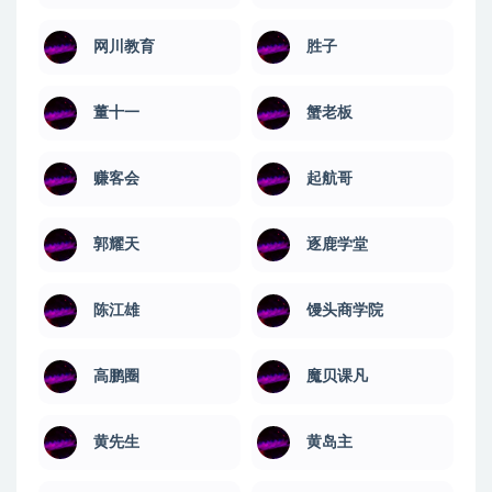
网川教育
​胜子
董十一
蟹老板
赚客会
起航哥
郭耀天
逐鹿学堂
陈江雄
馒头商学院
高鹏圈
魔贝课凡
黄先生
黄岛主