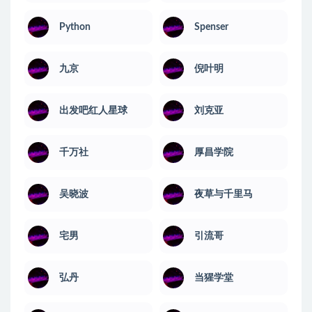
Python
Spenser
九京
倪叶明
出发吧红人星球
刘克亚
千万社
厚昌学院
吴晓波
夜草与千里马
宅男
引流哥
弘丹
当猩学堂