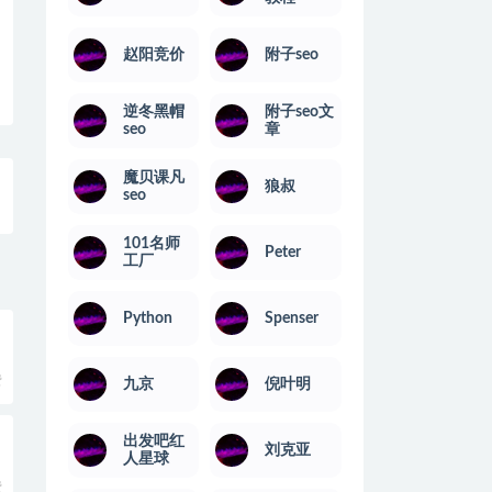
赵阳竞价
附子seo
逆冬黑帽
附子seo文
seo
章
魔贝课凡
狼叔
seo
101名师
Peter
工厂
Python
Spenser
费
九京
倪叶明
出发吧红
刘克亚
人星球
费