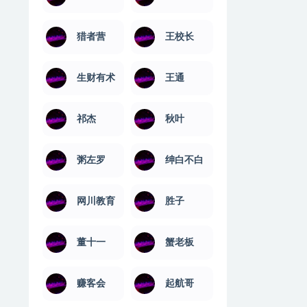
猎者营
王校长
生财有术
王通
祁杰
秋叶
粥左罗
绅白不白
网川教育
​胜子
董十一
蟹老板
赚客会
起航哥