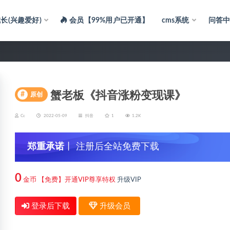
长(兴趣爱好)
会员【99%用户已开通】
cms系统
问答
蟹老板《抖音涨粉变现课》
#
原创
Cc
2022-05-09
抖音
1
1.2K
郑重承诺
丨 注册后全站免费下载
0
金币
【免费】开通VIP尊享特权
升级VIP
登录后下载
升级会员