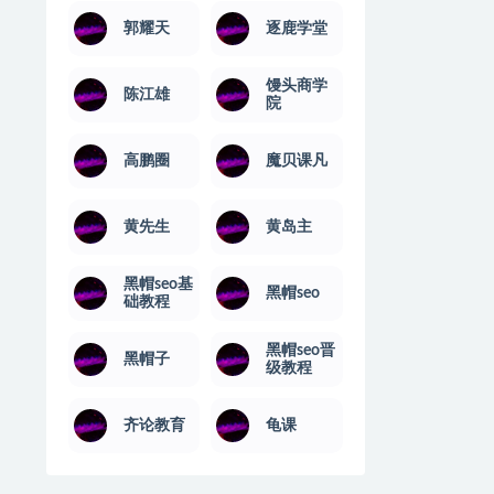
郭耀天
逐鹿学堂
馒头商学
陈江雄
院
高鹏圈
魔贝课凡
黄先生
黄岛主
黑帽seo基
黑帽seo
础教程
黑帽seo晋
黑帽子
级教程
齐论教育
龟课