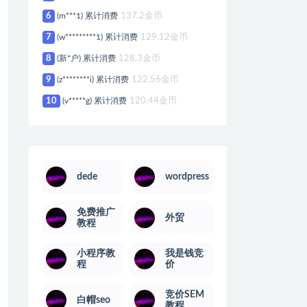
6
(m***1) 累计消费
137.2金币
7
(w*********1) 累计消费
129.12金币
8
(新*户) 累计消费
128.3金币
9
(z********i) 累计消费
122.56金币
10
(v*****g) 累计消费
120.44金币
dede
wordpress
免费推广
外贸
教程
小程序教
我是钱竞
程
价
竞价SEM
白帽seo
教程