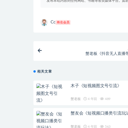
发布本站内容到任何网站、书籍等各类媒体平台。如
Cc
终生会员
蟹老板《抖音无人直播
相关文章
木子《短视频图文号引流》
蟹老板
4 年前
489
蟹友会《短视频口播类引流玩
蟹老板
4 年前
563