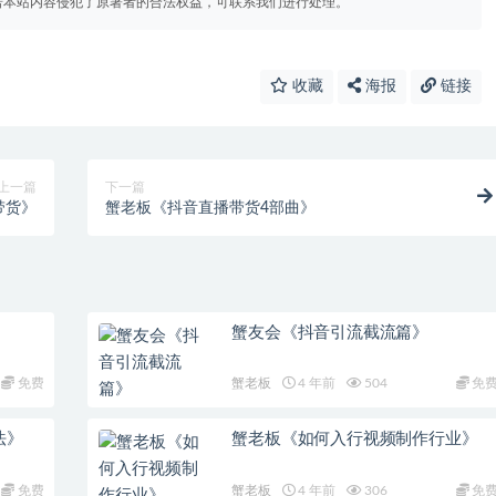
若本站内容侵犯了原著者的合法权益，可联系我们进行处理。
收藏
海报
链接
上一篇
下一篇
带货》
蟹老板《抖音直播带货4部曲》
蟹友会《抖音引流截流篇》
免费
蟹老板
4 年前
504
免
法》
蟹老板《如何入行视频制作行业》
免费
蟹老板
4 年前
306
免