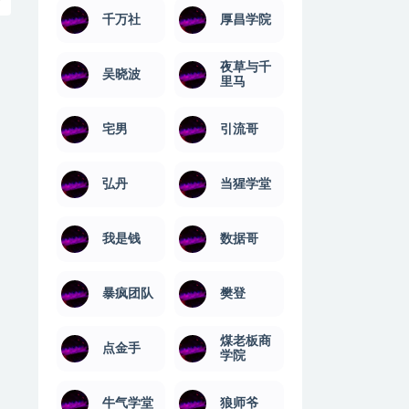
千万社
厚昌学院
夜草与千
吴晓波
里马
宅男
引流哥
弘丹
当猩学堂
我是钱
数据哥
暴疯团队
樊登
煤老板商
点金手
学院
牛气学堂
狼师爷