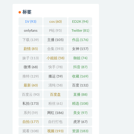
标签
1V
(93)
cos
(60)
ED2K
(94)
onlyfans
P站
(95)
Twitter
(81)
(106)
下载
(139)
主播
(105)
作品
(176)
剧情
(85)
合集
(593)
女神
(157)
妹子
(113)
小姐姐
(58)
御姐
(74)
微博
(68)
快手
(78)
抖音
(87)
推特
(129)
搬运
(59)
收藏
(169)
最新
(60)
清纯
(58)
百度
(132)
百度云
(90)
百度盘
直播
(88)
(360)
私拍
(173)
粉丝
(61)
精选
(108)
系列
(59)
网红
(186)
美女
(97)
自拍
(177)
自行打包
虎牙
(67)
(93)
观看
(108)
视频
(193)
资源
(183)