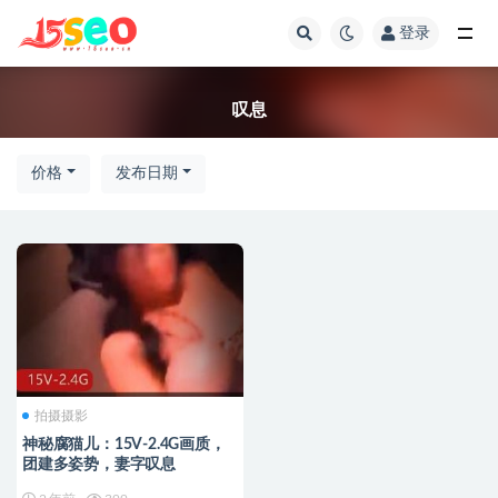
登录
全部
叹息
价格
发布日期
拍摄摄影
神秘腐猫儿：15V-2.4G画质，
团建多姿势，妻字叹息