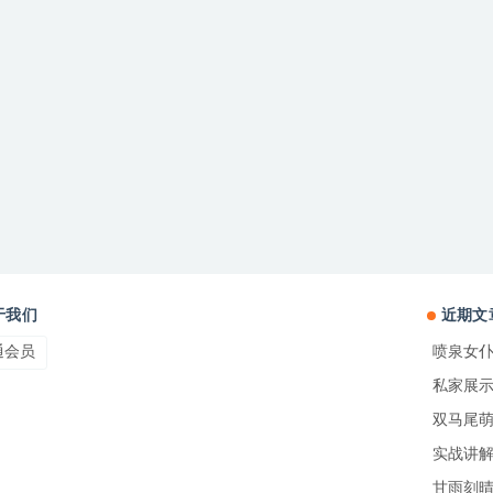
于我们
近期文
通会员
喷泉女仆
私家展示
双马尾萌
实战讲解
甘雨刻晴