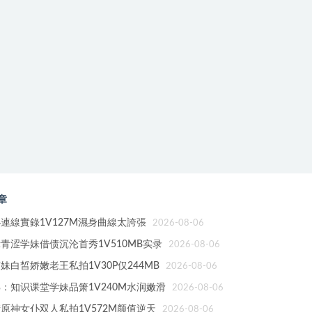
章
連線實錄1V127M濕身曲線太誇張
2026-08-06
青涩学妹借债沉沦首秀1V510MB实录
2026-08-06
妹白皙娇嫩老王私拍1V30P仅244MB
2026-08-06
：知识课堂学妹品箫1V240M水润嫩滑
2026-08-06
原神女仆双人私拍1V572M颜值逆天
2026-08-06