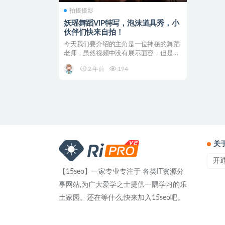
拍摄摄影
妖瑶舞蹈VIP特写，泡沫道具秀，小
伙伴们快来自拍！
今天我们要介绍的主角是一位神秘的舞蹈
老师，虽然视频中没有展示面容，但是她
的舞蹈确实妖娆动人。...
2 年前
194
关
开
【15seo】一家专业专注于 各类IT资源分
享网站,为广大爱学之士提供一隅学习的乐
土家园。还在等什么,快来加入15seo吧。