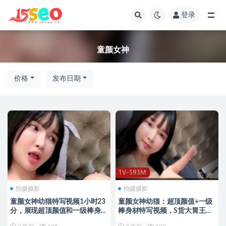
登录
全部
童颜女神
价格
发布日期
拍摄摄影
拍摄摄影
童颜女神幼猫特写视频1小时23
童颜女神幼猫：超顶颜值+一级
分，展现超顶颜值和一级棒身
棒身材特写视频，S货大胃王，
材！
赶紧下载观看！