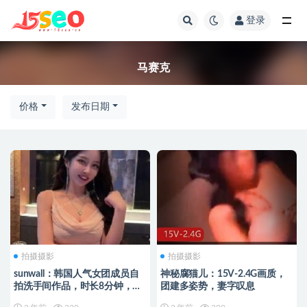
登录
全部
马赛克
价格
发布日期
拍摄摄影
拍摄摄影
sunwall：韩国人气女团成员自
神秘腐猫儿：15V-2.4G画质，
拍洗手间作品，时长8分钟，颜
团建多姿势，妻字叹息
值身材无可挑剔