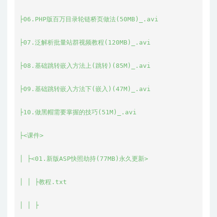
├06.PHP版百万目录轮链桥页做法(50MB)_.avi

├07.泛解析批量站群视频教程(120MB)_.avi

├08.基础跳转嵌入方法上(跳转)(85M)_.avi

├09.基础跳转嵌入方法下(嵌入)(47M)_.avi

├10.做黑帽需要掌握的技巧(51M)_.avi

├<课件>

│ ├<01.新版ASP快照劫持(77MB)永久更新>

│ │ ├教程.txt

│ │ ├
