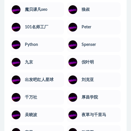
魔贝课凡seo
狼叔
101名师工厂
Peter
Python
Spenser
九京
倪叶明
出发吧红人星球
刘克亚
千万社
厚昌学院
吴晓波
夜草与千里马