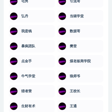
宅男
引流哥
弘丹
当猩学堂
我是钱
数据哥
暴疯团队
樊登
点金手
煤老板商学院
牛气学堂
狼师爷
猎者营
王校长
生财有术
王通