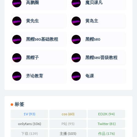
高鹏圈
魔贝课凡
黄先生
黄岛主
黑帽seo基础教程
黑帽seo
黑帽子
黑帽seo晋级教程
齐论教育
龟课
标签
1V
(93)
cos
(60)
ED2K
(94)
onlyfans
(106)
P站
(95)
Twitter
(81)
下载
(139)
主播
(105)
作品
(176)