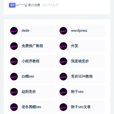
10
(v*****g) 累计消费
120.44金币
dede
wordpress
免费推广教程
外贸
小程序教程
我是钱竞价
白帽seo
竞价SEM教程
赵阳竞价
附子seo
逆冬黑帽seo
附子seo文章