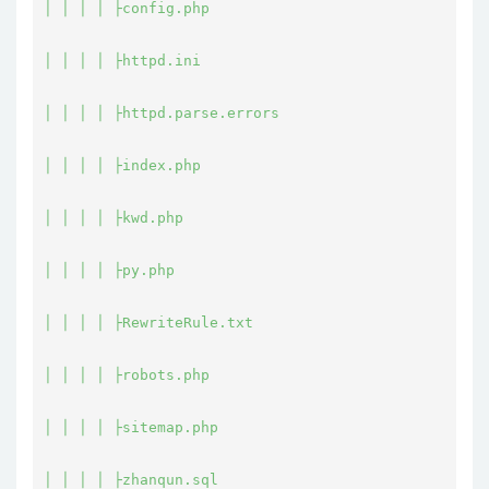
│ │ │ │ ├config.php

│ │ │ │ ├httpd.ini

│ │ │ │ ├httpd.parse.errors

│ │ │ │ ├index.php

│ │ │ │ ├kwd.php

│ │ │ │ ├py.php

│ │ │ │ ├RewriteRule.txt

│ │ │ │ ├robots.php

│ │ │ │ ├sitemap.php

│ │ │ │ ├zhanqun.sql
