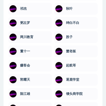
祁杰
秋叶
粥左罗
绅白不白
网川教育
​胜子
董十一
蟹老板
赚客会
起航哥
郭耀天
逐鹿学堂
陈江雄
馒头商学院