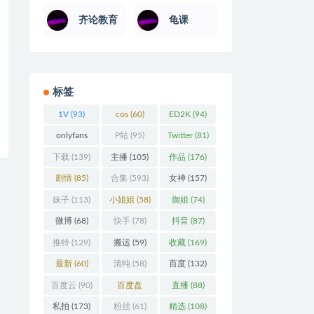
齐论教育
龟课
标签
1V
(93)
cos
(60)
ED2K
(94)
onlyfans
P站
(95)
Twitter
(81)
(106)
下载
(139)
主播
(105)
作品
(176)
剧情
(85)
合集
(593)
女神
(157)
妹子
(113)
小姐姐
(58)
御姐
(74)
微博
(68)
快手
(78)
抖音
(87)
推特
(129)
搬运
(59)
收藏
(169)
最新
(60)
清纯
(58)
百度
(132)
百度云
(90)
百度盘
直播
(88)
(360)
私拍
(173)
粉丝
(61)
精选
(108)