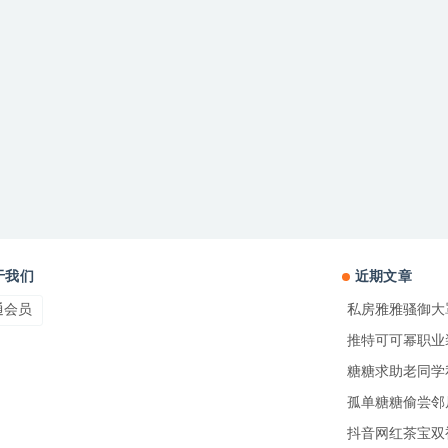
于我们
近期文章
通会员
私房雅雅骚御大
推特可可幂职业
糖糖求助老同学私
孤单糖糖偷尝邻
抖音网红茶宝双