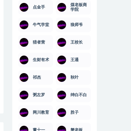
煤老板商
点金手
学院
牛气学堂
狼师爷
猎者营
王校长
生财有术
王通
祁杰
秋叶
粥左罗
绅白不白
网川教育
​胜子
董十一
蟹老板