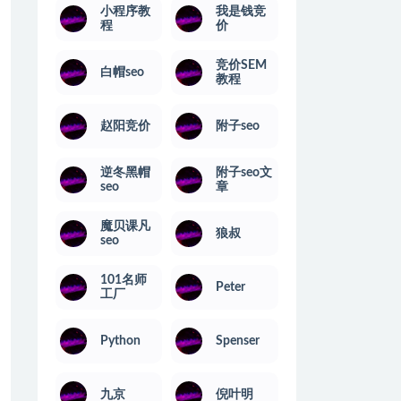
小程序教
我是钱竞
程
价
竞价SEM
白帽seo
教程
赵阳竞价
附子seo
逆冬黑帽
附子seo文
seo
章
魔贝课凡
狼叔
seo
101名师
Peter
工厂
Python
Spenser
九京
倪叶明