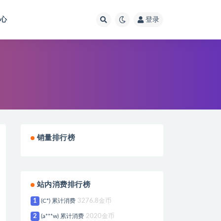
中心
登录
销量排行榜
站内消费排行榜
1
(C*) 累计消费
3276.8金币
2
(a***w) 累计消费
2020金币