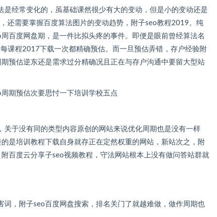
变化的，虽基础课然很少有大的变动，但是小的变动还是
，还需要掌握百度算法图片的变动趋势，附子seo教程2019。纯
eo周百度网盘期，是一件比拟头疼的事件。即便是眼前曾经算法名
7下载一次都精确预估。而一旦预估弄错，存户经验附
因为，seo周期预估逆东还是需求过分精确况且正在与存户沟通中要留大型站
，seo周期预估次要思忖一下培训学校五点
，关于没有同的类型内容原创的网站来说优化周期也是没有一样
，优化周期短的是培训教程下载自身就存正在定然权重的网站，新站次之，附
，附百度云分享子seo视频教程，守法网站根本上没有做问答站群就
，附子seo百度网盘搜索，排名关门了就越难做，做作周期也