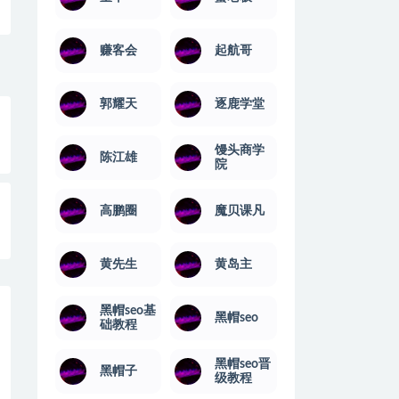
赚客会
起航哥
郭耀天
逐鹿学堂
馒头商学
陈江雄
院
高鹏圈
魔贝课凡
黄先生
黄岛主
黑帽seo基
黑帽seo
础教程
黑帽seo晋
黑帽子
级教程