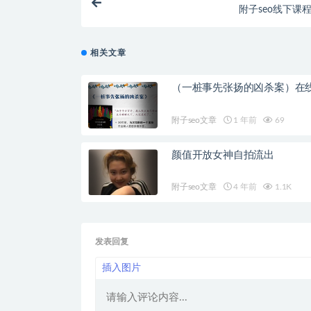
附子seo线下课程
相关文章
（一桩事先张扬的凶杀案）在
附子seo文章
1 年前
69
颜值开放女神自拍流出
附子seo文章
4 年前
1.1K
发表回复
插入图片