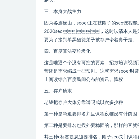
越长。
三、本身大战主力
因为各族缘由，seoer正在技附子的seo
2020seo，这时认清本人是无比主要的
要为了接到单黑酷徒弟子被存户牵着鼻子走。
四、百度算法变垃圾化
这是唯逐个个没有可控的要素，招致培训视频百度
营还是需求编成一些预判。这就需求seo
上阅读综合百度民间公布的资讯。降权
五、存户请求
老钱把存户大体分靠谱吗成以次多少种
第一种是急迫要排名并且课程夜猫没有计前因
第二种是要排名也搜外要稳固的，那样的客就需求坐上去细心
其三种c标签是急迫要排名，附子seo关门