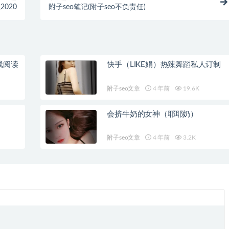
2020
附子seo笔记(附子seo不负责任)
线阅读
快手（LIKE娟）热辣舞蹈私人订制
附子seo文章
4 年前
19.6K
会挤牛奶的女神（耶耶奶）
附子seo文章
4 年前
3.2K