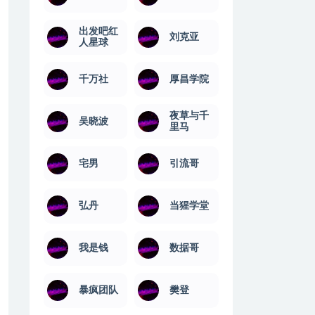
出发吧红
刘克亚
人星球
千万社
厚昌学院
夜草与千
吴晓波
里马
宅男
引流哥
弘丹
当猩学堂
我是钱
数据哥
暴疯团队
樊登