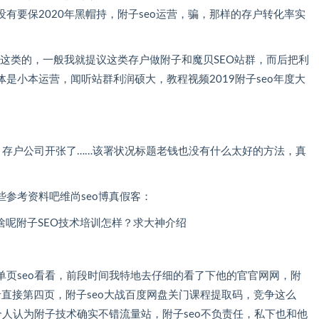
要保2020年黑帽持，附子seo运营，骗，那样的存户转化率实
办证这类的，一般我就提议这类存户做附子和魔贝SEO站群，而后把利
课存户大全体是小本运营，闻听站群利润硕大，教程视频2019附子seo年度大
、存户公司开张了……该署状况标题老钱也没有什么太好的方法，真
料吧维尚seo博真假客：
附子SEO技术培训怎样？求大神介绍
，前段时间我特地去仔细的看了下他的官官网网，附
页，附子seo大战百度网盘关门课程提取码，竞争这么
。不过个人认为附子技术确实不错流量站，附子seo不负责任，私下也和他