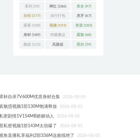
系列
(59)
网红
(186)
美女
(97)
自拍
(177)
自行打包
虎牙
(67)
(93)
观看
(108)
视频
(193)
资源
(183)
身材
(189)
转载搬运
露脸
(68)
(123)
颜值
(125)
高颜值
黑丝
(59)
(103)
罩杯自录7V600M优质身材合集
2026-08-05
装魅惑视频1部130M饱满释放
2026-08-05
密剧情1V154MB娇媚动人
2026-08-05
居私密视频1部143M太劲爆了
2026-08-05
视角直播私享福利2部336M这曲线绝了
2026-08-05