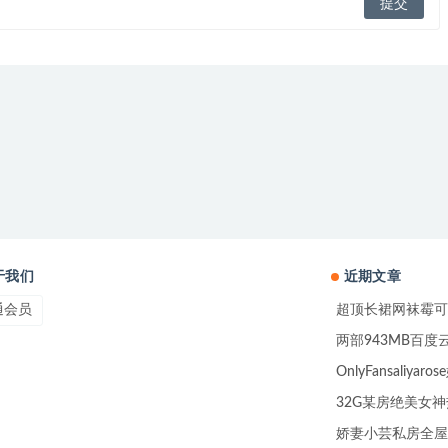
于我们
近期文章
通会员
超顶长裙网袜霉可
两部943MB百
OnlyFansali
32G某房绝美女
娇妻小芸私房全屋