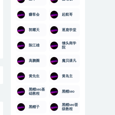
赚客会
起航哥
郭耀天
逐鹿学堂
馒头商学
陈江雄
院
高鹏圈
魔贝课凡
黄先生
黄岛主
黑帽seo基
黑帽seo
础教程
黑帽seo晋
黑帽子
级教程