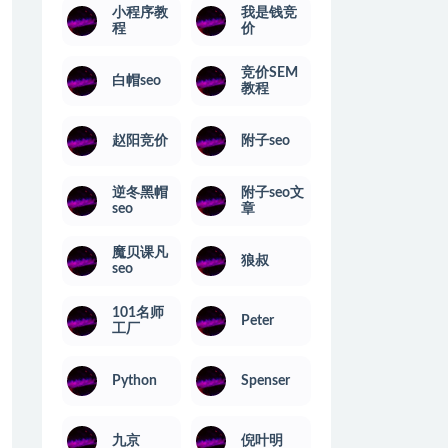
小程序教
我是钱竞
程
价
竞价SEM
白帽seo
教程
赵阳竞价
附子seo
逆冬黑帽
附子seo文
seo
章
魔贝课凡
狼叔
seo
101名师
Peter
工厂
Python
Spenser
九京
倪叶明