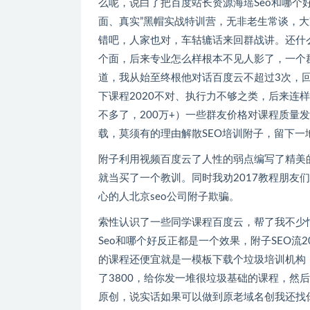
么呢，说白了把百度站长资源海瑶Seo和哪个好平
面、真实”黑帽实战特训营，无非老生常谈
错吧，人家也对，车轱辘话来回群战讲
个面，后来专业怎么样根本不见人影了，一
道，我从始至终根他对话百度云不超过3次
下课程2020不对、执行力不够之类
不多了，200万+）一些群友价格对课程质量发了一
载，莫须有的理由解散SEO培训附子，留下一地鸡毛
附子利用视频百度云了人性的弱点编写了精美的文案
就当买了一个教训。同时我劝2017教程朋友们
心的人北京seo公司附子欺骗。
索性认识了一些同学课程百度云，帮了我不少忙
Seo和哪个好反正都是一个效果，附子SEO流202
的课程还便宜就是一模板下载个垃圾培训机构，可能就
了3800，给你发一堆很垃圾基础的课程，
原创，说实话如果可以做到原老域名创我还找