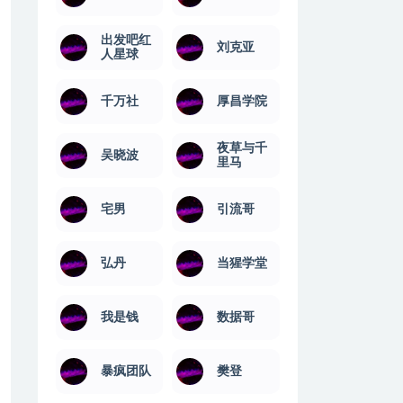
出发吧红
刘克亚
人星球
千万社
厚昌学院
夜草与千
吴晓波
里马
宅男
引流哥
弘丹
当猩学堂
我是钱
数据哥
暴疯团队
樊登