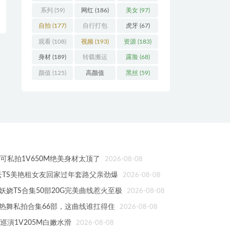
系列
(59)
网红
(186)
美女
(97)
自拍
(177)
自行打包
虎牙
(67)
(93)
观看
(108)
视频
(193)
资源
(183)
身材
(189)
转载搬运
露脸
(68)
(123)
颜值
(125)
高颜值
黑丝
(59)
(103)
可私拍1V650M绝美身材太顶了
2026-08-08
度云TS美艳租女友回家过年套路父亲劲爆
2026-08-08
yarose妖娆TS合集50部20G完美曲线惹火至极
2026-08-08
神热舞私拍合集66部，这曲线谁扛得住
2026-08-08
巡演1V205M白嫩水滑
2026-08-08