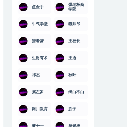
煤老板商
点金手
学院
牛气学堂
狼师爷
猎者营
王校长
生财有术
王通
祁杰
秋叶
粥左罗
绅白不白
网川教育
​胜子
董十一
蟹老板