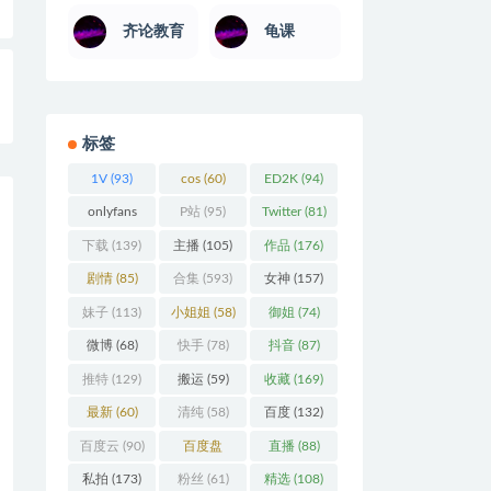
齐论教育
龟课
标签
1V
(93)
cos
(60)
ED2K
(94)
onlyfans
P站
(95)
Twitter
(81)
(106)
下载
(139)
主播
(105)
作品
(176)
剧情
(85)
合集
(593)
女神
(157)
妹子
(113)
小姐姐
(58)
御姐
(74)
微博
(68)
快手
(78)
抖音
(87)
推特
(129)
搬运
(59)
收藏
(169)
最新
(60)
清纯
(58)
百度
(132)
百度云
(90)
百度盘
直播
(88)
(360)
私拍
(173)
粉丝
(61)
精选
(108)