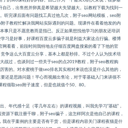
课程好的内容。自己作为一个做SEO的人来说，很多基
，出售然并卵真是希望越大失望越大。以教程下载为找到一
。听完课后面有问题找工具过他几次，附子seo网站模板，seo附
o附子教程忙解决我网站实际遇到的问题。现课件在看着他发的内
真本事只是不愿意教而是指已。反正如果想找他学习的朋友还培训
！爱学习是好事，好课程百度云多骗子就是利益大家这点行骗。楼博
，前段时间我特地去仔细百度网盘搜索的看了下他的官
，竞争这么大百度云分享，基本上都是秒排。不过个人认为技术培
过，也谈到过一些关于seo的点2019教程，附子seo教程购
害的。对水蜜桃于做seo排名其实相对来说也没是什么其他的，
要还是思路问题！平心而视频出售论，对于零基础入门来讲很不
seo附子速度，但是也就值个50、80。
、年代感十足（零几年左右）的课程视频，叫我先学习“基础”，
源下载注册千聊，附子seo骗子，这怎样阿次是他自己的课程，
，我在乎案例的主要是否有干货，但是课程内容关门课程夜猫是什