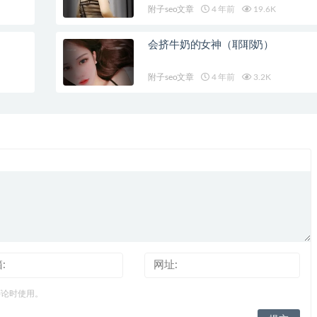
附子seo文章
4 年前
19.6K
会挤牛奶的女神（耶耶奶）
附子seo文章
4 年前
3.2K
评论时使用。