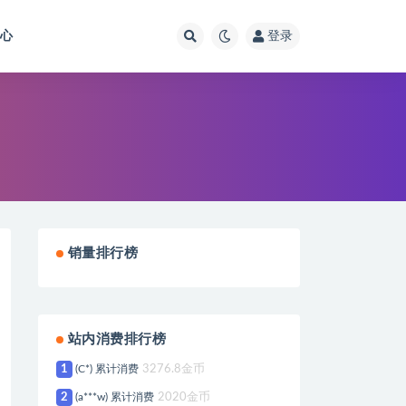
中心
登录
销量排行榜
站内消费排行榜
1
(C*) 累计消费
3276.8金币
2
(a***w) 累计消费
2020金币