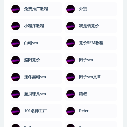
免费推广教程
外贸
小程序教程
我是钱竞价
白帽seo
竞价SEM教程
赵阳竞价
附子seo
逆冬黑帽seo
附子seo文章
魔贝课凡seo
狼叔
101名师工厂
Peter