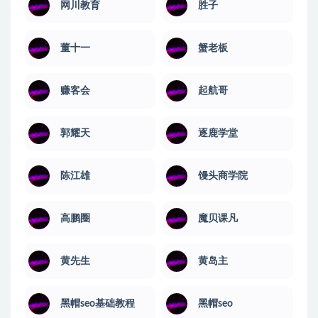
网川教育
​胜子
董十一
蟹老板
赚客会
起航哥
郭耀天
逐鹿学堂
陈江雄
馒头商学院
高鹏圈
魔贝课凡
黄先生
黄岛主
黑帽seo基础教程
黑帽seo