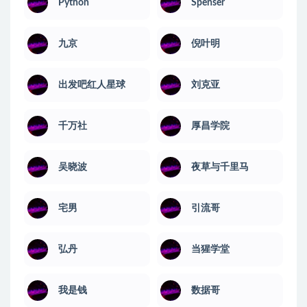
Python
Spenser
九京
倪叶明
出发吧红人星球
刘克亚
千万社
厚昌学院
吴晓波
夜草与千里马
宅男
引流哥
弘丹
当猩学堂
我是钱
数据哥