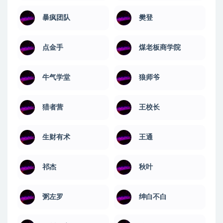
暴疯团队
樊登
点金手
煤老板商学院
牛气学堂
狼师爷
猎者营
王校长
生财有术
王通
祁杰
秋叶
粥左罗
绅白不白