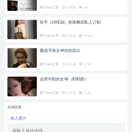
附子seo文章
1 年前
69
快手（LIKE娟）热辣舞蹈私人订制
附子seo文章
4 年前
19.6K
颜值开放女神自拍流出
附子seo文章
4 年前
1.1K
会挤牛奶的女神（耶耶奶）
附子seo文章
4 年前
3.2K
发表回复
插入图片