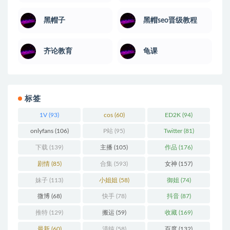
黑帽子
黑帽seo晋级教程
齐论教育
龟课
标签
1V
(93)
cos
(60)
ED2K
(94)
onlyfans
(106)
P站
(95)
Twitter
(81)
下载
(139)
主播
(105)
作品
(176)
剧情
(85)
合集
(593)
女神
(157)
妹子
(113)
小姐姐
(58)
御姐
(74)
微博
(68)
快手
(78)
抖音
(87)
推特
(129)
搬运
(59)
收藏
(169)
最新
(60)
清纯
(58)
百度
(132)