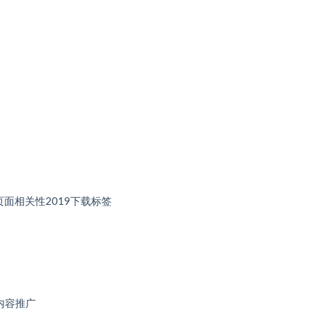
、h2页面相关性2019下载标签
、内容推广