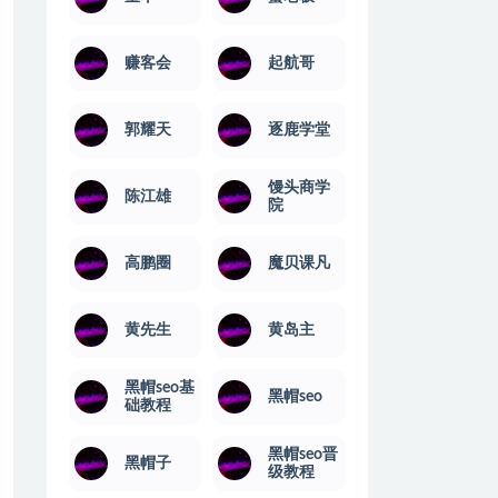
赚客会
起航哥
郭耀天
逐鹿学堂
馒头商学
陈江雄
院
高鹏圈
魔贝课凡
黄先生
黄岛主
黑帽seo基
黑帽seo
础教程
黑帽seo晋
黑帽子
级教程