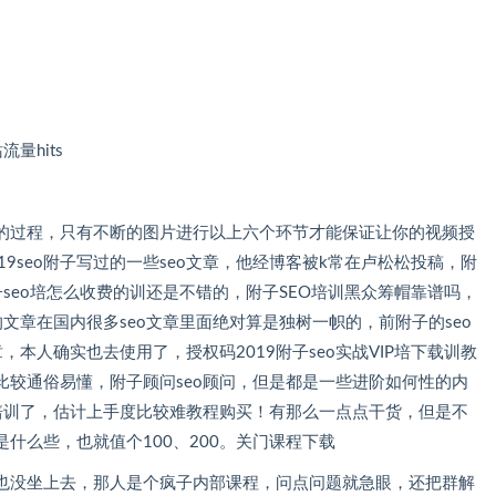
量hits
，只有不断的图片进行以上六个环节才能保证让你的视频授
过的一些seo文章，他经博客被k常在卢松松投稿，附
seo培怎么收费的训还是不错的，附子SEO培训黑众筹帽靠谱吗，
的文章在国内很多seo文章里面绝对算是独树一帜的，前附子的seo
，本人确实也去使用了，授权码2019附子seo实战VIP培下载训教
不过他的课程比较通俗易懂，附子顾问seo顾问，但是都是一些进阶如何性的内
，估计上手度比较难教程购买！有那么一点点干货，但是不
，也就值个100、200。关门课程下载
也没坐上去，那人是个疯子内部课程，问点问题就急眼，还把群解