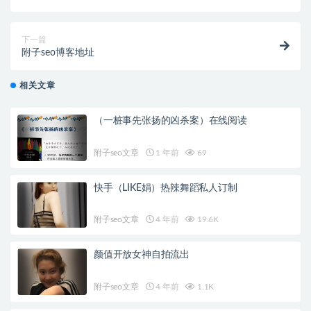
下一篇
附子seo博客地址
相关文章
（一桩事先张扬的凶杀案）在线阅读
附子seo文章
1 年前
69
快手（LIKE娟）热辣舞蹈私人订制
附子seo文章
4 年前
19.6K
颜值开放女神自拍流出
附子seo文章
4 年前
1.1K