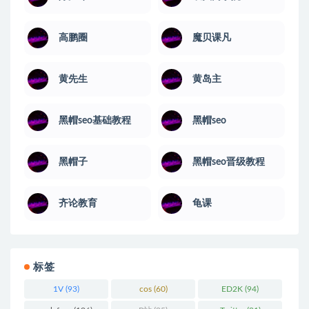
高鹏圈
魔贝课凡
黄先生
黄岛主
黑帽seo基础教程
黑帽seo
黑帽子
黑帽seo晋级教程
齐论教育
龟课
标签
1V
(93)
cos
(60)
ED2K
(94)