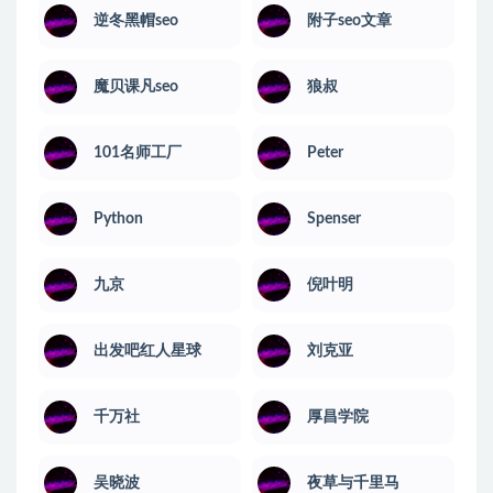
逆冬黑帽seo
附子seo文章
魔贝课凡seo
狼叔
101名师工厂
Peter
Python
Spenser
九京
倪叶明
出发吧红人星球
刘克亚
千万社
厚昌学院
吴晓波
夜草与千里马