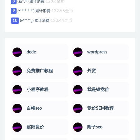
8
(新*户) 累计消费
128.3金币
9
(z********i) 累计消费
122.56金币
10
(v*****g) 累计消费
120.44金币
dede
wordpress
免费推广教程
外贸
小程序教程
我是钱竞价
白帽seo
竞价SEM教程
赵阳竞价
附子seo