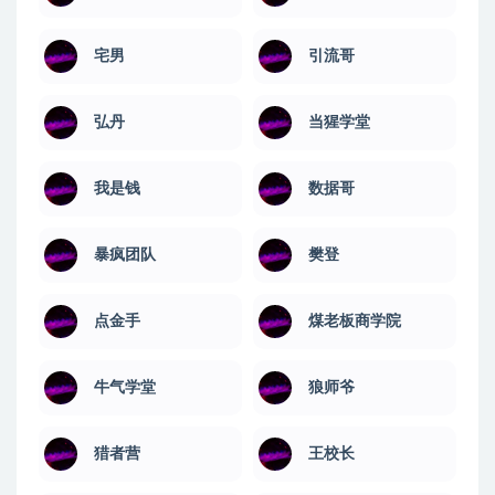
宅男
引流哥
弘丹
当猩学堂
我是钱
数据哥
暴疯团队
樊登
点金手
煤老板商学院
牛气学堂
狼师爷
猎者营
王校长