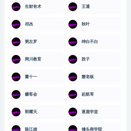
生财有术
王通
祁杰
秋叶
粥左罗
绅白不白
网川教育
​胜子
董十一
蟹老板
赚客会
起航哥
郭耀天
逐鹿学堂
陈江雄
馒头商学院