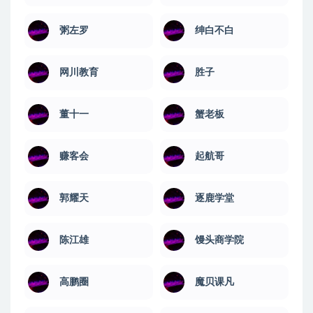
粥左罗
绅白不白
网川教育
​胜子
董十一
蟹老板
赚客会
起航哥
郭耀天
逐鹿学堂
陈江雄
馒头商学院
高鹏圈
魔贝课凡