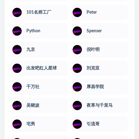
101名师工厂
Peter
Python
Spenser
九京
倪叶明
出发吧红人星球
刘克亚
千万社
厚昌学院
吴晓波
夜草与千里马
宅男
引流哥