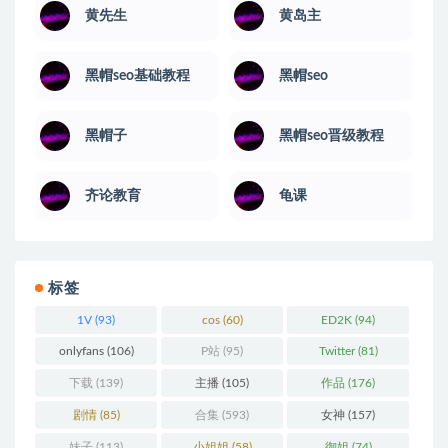
黄先生
黄岛主
黑帽seo基础教程
黑帽seo
黑帽子
黑帽seo晋级教程
齐论教育
龟课
标签
1V
(93)
cos
(60)
ED2K
(94)
onlyfans
(106)
P站
(95)
Twitter
(81)
下载
(139)
主播
(105)
作品
(176)
剧情
(85)
合集
(593)
女神
(157)
妹子
(113)
小姐姐
(58)
御姐
(74)