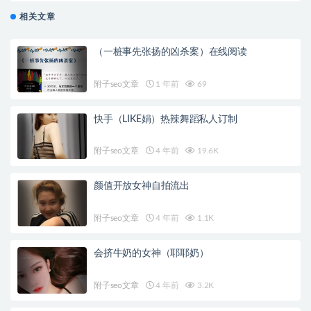
相关文章
（一桩事先张扬的凶杀案）在线阅读
附子seo文章
1 年前
69
快手（LIKE娟）热辣舞蹈私人订制
附子seo文章
4 年前
19.6K
颜值开放女神自拍流出
附子seo文章
4 年前
1.1K
会挤牛奶的女神（耶耶奶）
附子seo文章
4 年前
3.2K