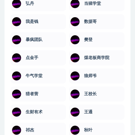
弘丹
当猩学堂
我是钱
数据哥
暴疯团队
樊登
点金手
煤老板商学院
牛气学堂
狼师爷
猎者营
王校长
生财有术
王通
祁杰
秋叶