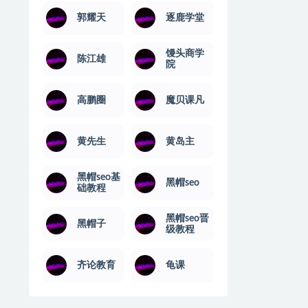
郭耀天
逐鹿学堂
馒头商学
陈江雄
院
高鹏圈
魔贝课凡
黄先生
黄岛主
黑帽seo基
黑帽seo
础教程
黑帽seo晋
黑帽子
级教程
齐论教育
龟课