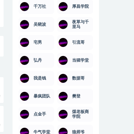
千万社
厚昌学院
夜草与千
吴晓波
里马
宅男
引流哥
弘丹
当猩学堂
我是钱
数据哥
暴疯团队
樊登
费
煤老板商
点金手
学院
费
牛气学堂
狼师爷