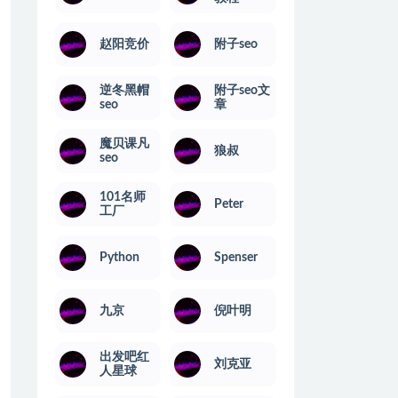
赵阳竞价
附子seo
逆冬黑帽
附子seo文
seo
章
魔贝课凡
狼叔
seo
101名师
Peter
工厂
Python
Spenser
九京
倪叶明
出发吧红
刘克亚
人星球