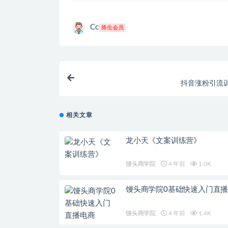
Cc
终生会员
抖音涨粉引流
相关文章
龙小天《文案训练营》
馒头商学院
4 年前
1.0K
馒头商学院0基础快速入门直
馒头商学院
4 年前
1.4K