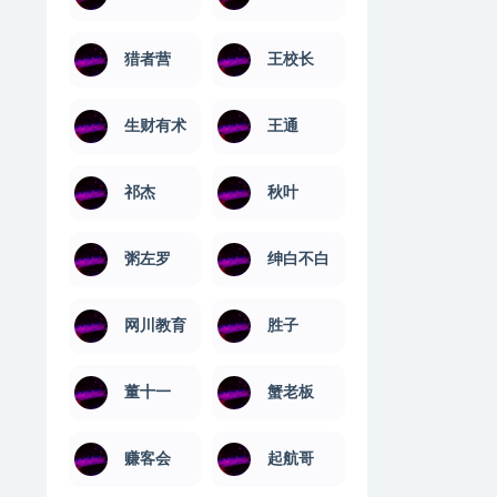
猎者营
王校长
生财有术
王通
祁杰
秋叶
粥左罗
绅白不白
网川教育
​胜子
董十一
蟹老板
赚客会
起航哥