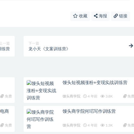
收藏
海报
链接
上一篇
下一篇
训练营
龙小天《文案训练营》
馒头短视频涨粉+变现实战训练营
免费
馒头商学院
4 年前
3.8K
免
播电商
馒头商学院何瑫写作训练营
免费
馒头商学院
4 年前
1.3K
免