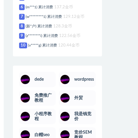
6
(m***1) 累计消费
137.2金币
7
(w*********1) 累计消费
129.12金币
8
(新*户) 累计消费
128.3金币
9
(z********i) 累计消费
122.56金币
10
(v*****g) 累计消费
120.44金币
dede
wordpress
免费推广
外贸
教程
小程序教
我是钱竞
程
价
竞价SEM
白帽seo
教程