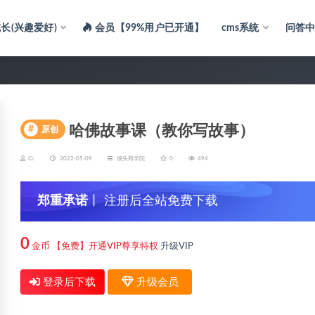
长(兴趣爱好)
会员【99%用户已开通】
cms系统
问答
哈佛故事课（教你写故事）
#
原创
Cc
2022-05-09
馒头商学院
0
494
郑重承诺
丨 注册后全站免费下载
0
金币
【免费】开通VIP尊享特权
升级VIP
登录后下载
升级会员