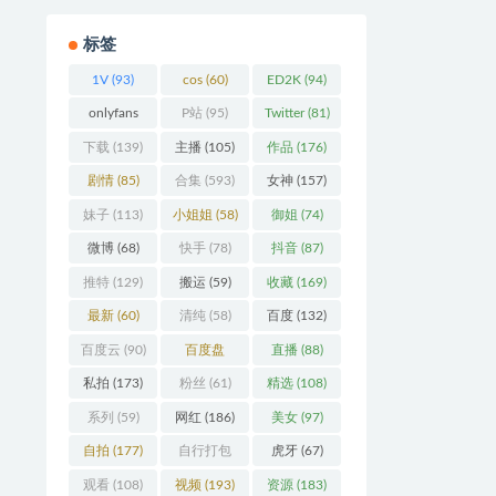
标签
1V
(93)
cos
(60)
ED2K
(94)
onlyfans
P站
(95)
Twitter
(81)
(106)
下载
(139)
主播
(105)
作品
(176)
剧情
(85)
合集
(593)
女神
(157)
妹子
(113)
小姐姐
(58)
御姐
(74)
微博
(68)
快手
(78)
抖音
(87)
推特
(129)
搬运
(59)
收藏
(169)
最新
(60)
清纯
(58)
百度
(132)
百度云
(90)
百度盘
直播
(88)
(360)
私拍
(173)
粉丝
(61)
精选
(108)
系列
(59)
网红
(186)
美女
(97)
自拍
(177)
自行打包
虎牙
(67)
(93)
观看
(108)
视频
(193)
资源
(183)