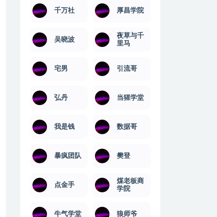
千万社
厚昌学院
夜草与千
吴晓波
里马
宅男
引流哥
弘丹
当猩学堂
我是钱
数据哥
暴疯团队
樊登
煤老板商
点金手
学院
牛气学堂
狼师爷