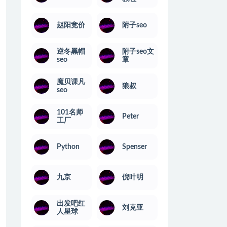
赵阳竞价
附子seo
逆冬黑帽
附子seo文
seo
章
魔贝课凡
狼叔
seo
101名师
Peter
工厂
Python
Spenser
九京
倪叶明
出发吧红
刘克亚
人星球