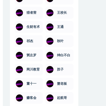
猎者营
王校长
生财有术
王通
祁杰
秋叶
粥左罗
绅白不白
网川教育
​胜子
董十一
蟹老板
赚客会
起航哥