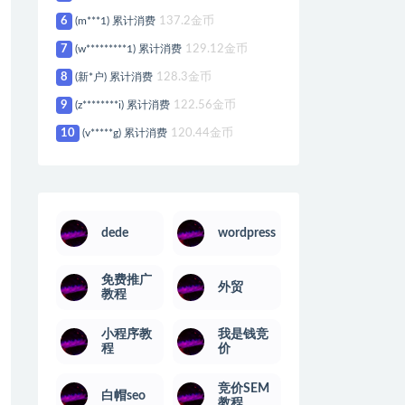
6
(m***1) 累计消费
137.2金币
7
(w*********1) 累计消费
129.12金币
8
(新*户) 累计消费
128.3金币
9
(z********i) 累计消费
122.56金币
10
(v*****g) 累计消费
120.44金币
dede
wordpress
免费推广
外贸
教程
小程序教
我是钱竞
程
价
竞价SEM
白帽seo
教程