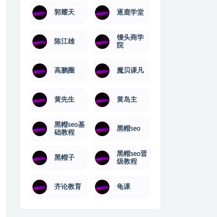
郭耀天
逐鹿学堂
馒头商学
陈江雄
院
高鹏圈
魔贝课凡
黄先生
黄岛主
黑帽seo基
黑帽seo
础教程
黑帽seo晋
黑帽子
级教程
齐论教育
龟课