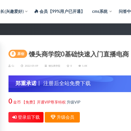
长(兴趣爱好)
会员【99%用户已开通】
cms系统
问答
馒头商学院0基础快速入门直播电商
#
原创
Cc
2022-05-09
馒头商学院
0
1.4K
郑重承诺
丨 注册后全站免费下载
0
金币
【免费】开通VIP尊享特权
升级VIP
登录后下载
升级会员