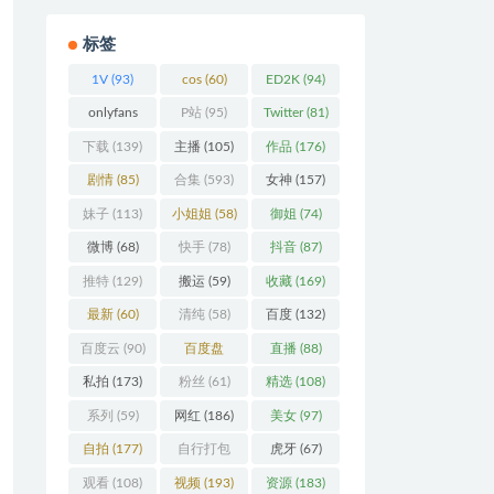
标签
1V
(93)
cos
(60)
ED2K
(94)
onlyfans
P站
(95)
Twitter
(81)
(106)
下载
(139)
主播
(105)
作品
(176)
剧情
(85)
合集
(593)
女神
(157)
妹子
(113)
小姐姐
(58)
御姐
(74)
微博
(68)
快手
(78)
抖音
(87)
推特
(129)
搬运
(59)
收藏
(169)
最新
(60)
清纯
(58)
百度
(132)
百度云
(90)
百度盘
直播
(88)
(360)
私拍
(173)
粉丝
(61)
精选
(108)
系列
(59)
网红
(186)
美女
(97)
自拍
(177)
自行打包
虎牙
(67)
(93)
观看
(108)
视频
(193)
资源
(183)