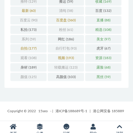
推特
(129)
搬运
(59)
收藏
(169)
最新
(60)
清纯
(58)
百度
(132)
百度云
(90)
百度盘
(360)
直播
(88)
私拍
(173)
粉丝
(61)
精选
(108)
系列
(59)
网红
(186)
美女
(97)
自拍
(177)
自行打包
(93)
虎牙
(67)
观看
(108)
视频
(193)
资源
(183)
身材
(189)
转载搬运
(123)
露脸
(68)
颜值
(125)
高颜值
(103)
黑丝
(59)
Copyright © 2022
15seo
-
|
港ICP备188689号-1
|
港公网安备 185889