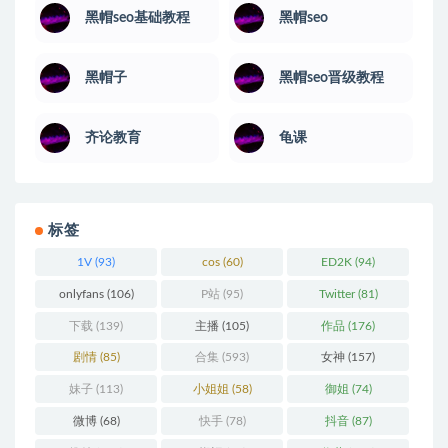
黑帽seo基础教程
黑帽seo
黑帽子
黑帽seo晋级教程
齐论教育
龟课
标签
1V
(93)
cos
(60)
ED2K
(94)
onlyfans
(106)
P站
(95)
Twitter
(81)
下载
(139)
主播
(105)
作品
(176)
剧情
(85)
合集
(593)
女神
(157)
妹子
(113)
小姐姐
(58)
御姐
(74)
微博
(68)
快手
(78)
抖音
(87)