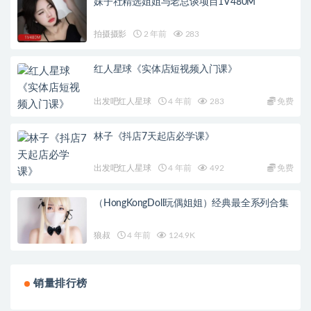
妹子社精选姐姐与老总谈项目1V480M
拍摄摄影
2 年前
283
红人星球《实体店短视频入门课》
出发吧红人星球
4 年前
283
免费
林子《抖店7天起店必学课》
出发吧红人星球
4 年前
492
免费
（HongKongDoll玩偶姐姐）经典最全系列合集
狼叔
4 年前
124.9K
销量排行榜