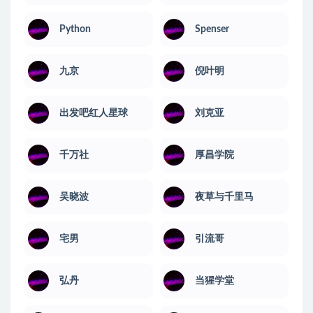
Python
Spenser
九京
倪叶明
出发吧红人星球
刘克亚
千万社
厚昌学院
吴晓波
夜草与千里马
宅男
引流哥
弘丹
当猩学堂