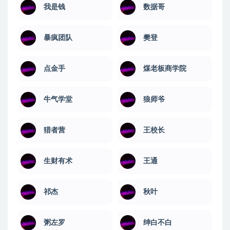
我是钱
数据哥
暴疯团队
樊登
点金手
煤老板商学院
牛气学堂
狼师爷
猎者营
王校长
生财有术
王通
祁杰
秋叶
粥左罗
绅白不白