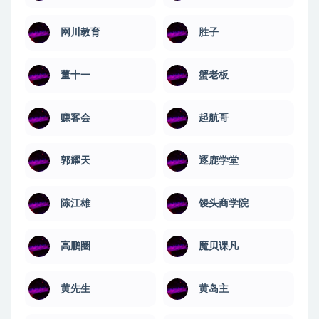
网川教育
​胜子
董十一
蟹老板
赚客会
起航哥
郭耀天
逐鹿学堂
陈江雄
馒头商学院
高鹏圈
魔贝课凡
黄先生
黄岛主