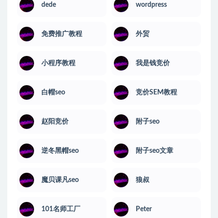
dede
wordpress
免费推广教程
外贸
小程序教程
我是钱竞价
白帽seo
竞价SEM教程
赵阳竞价
附子seo
逆冬黑帽seo
附子seo文章
魔贝课凡seo
狼叔
101名师工厂
Peter