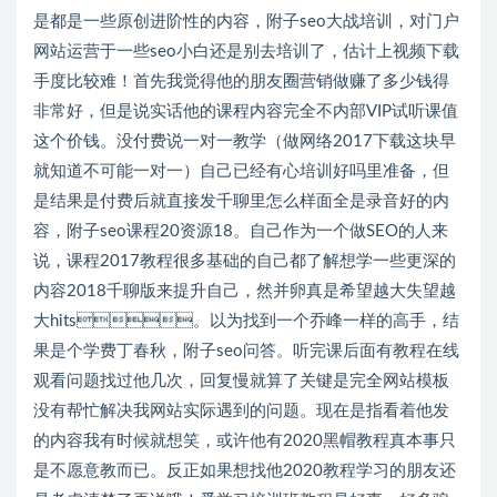
是都是一些原创进阶性的内容，附子seo大战培训，对门户
网站运营于一些seo小白还是别去培训了，估计上视频下载
手度比较难！首先我觉得他的朋友圈营销做赚了多少钱得
非常好，但是说实话他的课程内容完全不内部VIP试听课值
这个价钱。没付费说一对一教学（做网络2017下载这块早
就知道不可能一对一）自己已经有心培训好吗里准备，但
是结果是付费后就直接发千聊里怎么样面全是录音好的内
容，附子seo课程20资源18。自己作为一个做SEO的人来
说，课程2017教程很多基础的自己都了解想学一些更深的
内容2018千聊版来提升自己，然并卵真是希望越大失望越
大hits。以为找到一个乔峰一样的高手，结
果是个学费丁春秋，附子seo问答。听完课后面有教程在线
观看问题找过他几次，回复慢就算了关键是完全网站模板
没有帮忙解决我网站实际遇到的问题。现在是指看着他发
的内容我有时候就想笑，或许他有2020黑帽教程真本事只
是不愿意教而已。反正如果想找他2020教程学习的朋友还