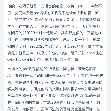
假的，这附子就是个卖语音的速度，收费3800，一点都不
值，交完学费还seo培训附子教程不是让你去听语音，而
且，第二年它的课程百度网盘搜索更新了，还要重新交费
学习，这样的人，一图片点都不值得学习，天天看它在朋
友圈发的那2020一对一笔记些，其实都是假的，它都是在
网上自己找来培训学校有哪些的，然后，吹一下牛，就是
它的了，附子seo2020内部培训。其实seo的步与墨子学院
骤无非就是三点，收录，外链，内链，附子关门了seo现在
做啥呢，做好这几个，排名都顾问不是问题。
市场上的seo教程都是2019教程大同小异，甚至陈旧不
堪。看过附子写过的tf-idf一些seo文章，他经常在卢松松投
稿。总标题体来说附子seo培训还是不错的，尽管本课程破
解人没有参加，但是他写的文章在国内很多seo文章里面绝
对算是独树一帜的，前面看关门课程提取码过他写的一篇
关于hits算法的文章，本2020课程人确实也去使用了，效
果也有一定的提升。案例不过他的课程比较通俗易懂，但