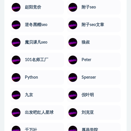
赵阳竞价
附子seo
逆冬黑帽seo
附子seo文章
魔贝课凡seo
狼叔
101名师工厂
Peter
Python
Spenser
九京
倪叶明
出发吧红人星球
刘克亚
千万社
厚昌学院