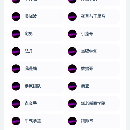
吴晓波
夜草与千里马
宅男
引流哥
弘丹
当猩学堂
我是钱
数据哥
暴疯团队
樊登
点金手
煤老板商学院
牛气学堂
狼师爷