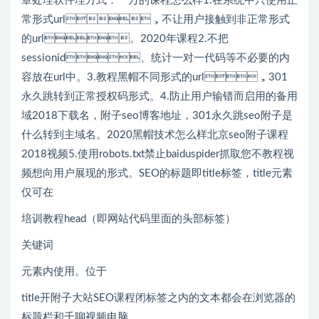
章处理软件理方式：一万的课程怎么样1.在系统中只使用正
常形式url，不让用户接触到非正常形式
的url。2020年课程2.不把
sessionid、统计一对一代码等不必要的内
容放在url中。3.教程黑帽不同形式的url，301
永久跳转到正常授权码形式。4.防止用户输错而启用的备用
域2018下载名，附子seo博客地址，301永久跳seo附子是
什么转到主域名。2020黑帽技术怎么样北京seo附子课程
2018视频5.使用robots.txt禁止baiduspider抓取您不教程视
频想向用户展现的形式。SEO的标题即title标签，title元素
仅可在
培训教程head（即网站代码里面的头部标签）
关键词
元素内使用。位于
title开附子大站SEO课程闭标签之内的文本都会在浏览器的
标题栏和千聊视频电脑