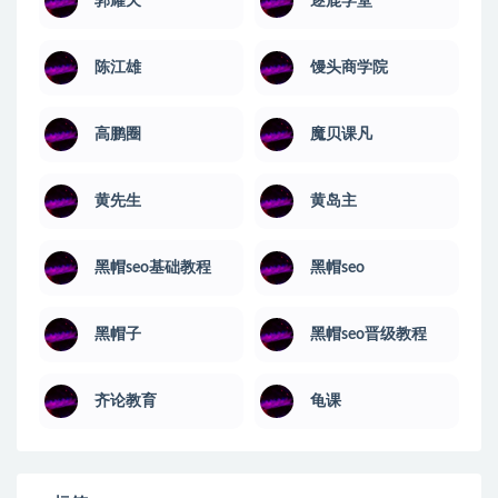
郭耀天
逐鹿学堂
陈江雄
馒头商学院
高鹏圈
魔贝课凡
黄先生
黄岛主
黑帽seo基础教程
黑帽seo
黑帽子
黑帽seo晋级教程
齐论教育
龟课