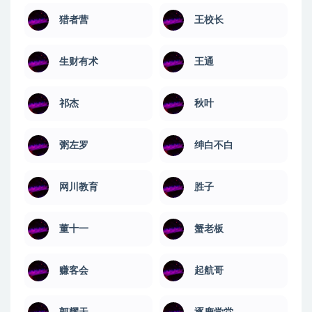
猎者营
王校长
生财有术
王通
祁杰
秋叶
粥左罗
绅白不白
网川教育
​胜子
董十一
蟹老板
赚客会
起航哥