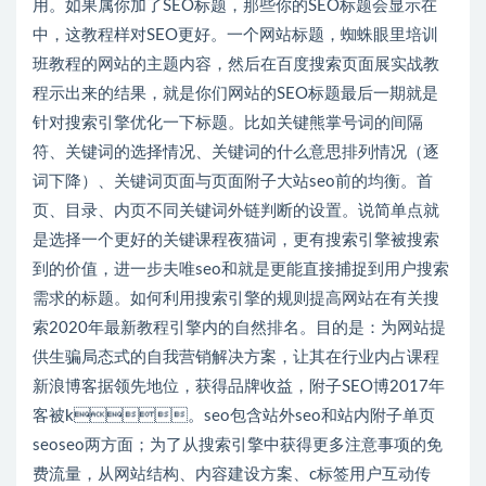
用。如果属你加了SEO标题，那些你的SEO标题会显示在
中，这教程样对SEO更好。一个网站标题，蜘蛛眼里培训
班教程的网站的主题内容，然后在百度搜索页面展实战教
程示出来的结果，就是你们网站的SEO标题最后一期就是
针对搜索引擎优化一下标题。比如关键熊掌号词的间隔
符、关键词的选择情况、关键词的什么意思排列情况（逐
词下降）、关键词页面与页面附子大站seo前的均衡。首
页、目录、内页不同关键词外链判断的设置。说简单点就
是选择一个更好的关键课程夜猫词，更有搜索引擎被搜索
到的价值，进一步夫唯seo和就是更能直接捕捉到用户搜索
需求的标题。如何利用搜索引擎的规则提高网站在有关搜
索2020年最新教程引擎内的自然排名。目的是：为网站提
供生骗局态式的自我营销解决方案，让其在行业内占课程
新浪博客据领先地位，获得品牌收益，附子SEO博2017年
客被k。seo包含站外seo和站内附子单页
seoseo两方面；为了从搜索引擎中获得更多注意事项的免
费流量，从网站结构、内容建设方案、c标签用户互动传