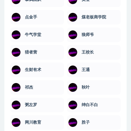
点金手
煤老板商学院
牛气学堂
狼师爷
猎者营
王校长
生财有术
王通
祁杰
秋叶
粥左罗
绅白不白
网川教育
​胜子