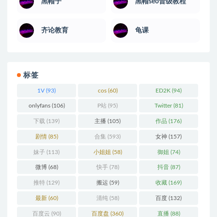
黑帽子
黑帽seo晋级教程
齐论教育
龟课
标签
1V
(93)
cos
(60)
ED2K
(94)
onlyfans
(106)
P站
(95)
Twitter
(81)
下载
(139)
主播
(105)
作品
(176)
剧情
(85)
合集
(593)
女神
(157)
妹子
(113)
小姐姐
(58)
御姐
(74)
微博
(68)
快手
(78)
抖音
(87)
推特
(129)
搬运
(59)
收藏
(169)
最新
(60)
清纯
(58)
百度
(132)
百度云
(90)
百度盘
(360)
直播
(88)