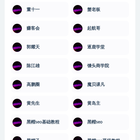
董十一
蟹老板
赚客会
起航哥
郭耀天
逐鹿学堂
陈江雄
馒头商学院
高鹏圈
魔贝课凡
黄先生
黄岛主
黑帽seo基础教程
黑帽seo