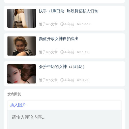
快手（LIKE娟）热辣舞蹈私人订制
附子seo文章
4 年前
19.6K
颜值开放女神自拍流出
附子seo文章
4 年前
1.1K
会挤牛奶的女神（耶耶奶）
附子seo文章
4 年前
3.2K
发表回复
插入图片