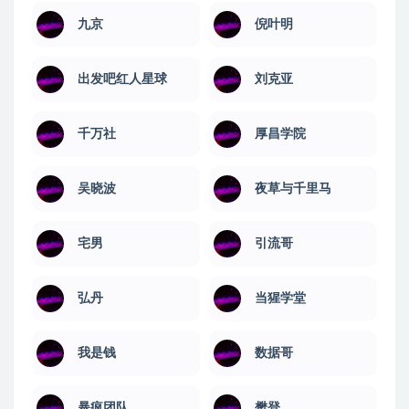
九京
倪叶明
出发吧红人星球
刘克亚
千万社
厚昌学院
吴晓波
夜草与千里马
宅男
引流哥
弘丹
当猩学堂
我是钱
数据哥
暴疯团队
樊登