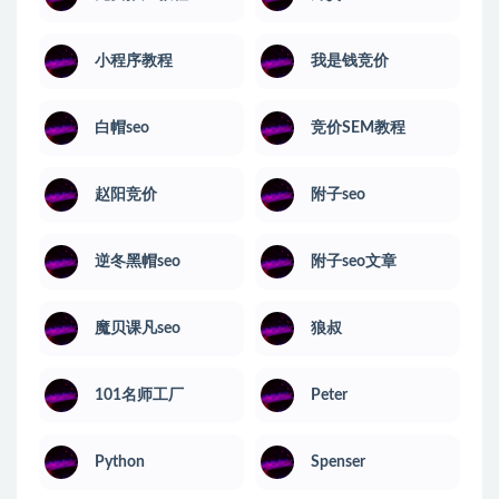
小程序教程
我是钱竞价
白帽seo
竞价SEM教程
赵阳竞价
附子seo
逆冬黑帽seo
附子seo文章
魔贝课凡seo
狼叔
101名师工厂
Peter
Python
Spenser